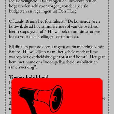
sociale veiligheid. Daar mogen de universiteiten en
hogescholen zelf voor zorgen, zonder speciale
budgetten en regelingen uit Den Haag.
Of zoals Bruins het formuleert: “De komende jaren
bouw ik de ad hoc stimulerende rol van de overheid
hierin stapsgewijs af.” Hij wil ook de administratieve
lasten voor de instellingen verminderen.
Bij dit alles past ook een aangepaste financiering, vindt
Bruins. Hij wil kijken naar “het gehele mechanisme
waarop het overheidsbudget tot stand komt”. Het gaat
hem met name om “voorspelbaarheid, stabiliteit en
samenwerking”.
Toegankelijkheid
In een voetnoot blijkt dat dit gevolgen kan hebben
voor de toegankelijkheid van het onderwijs: misschien
kun je straks minder makkelijk doorstuderen als je dat
wilt. Bruins wil “kijken naar de gevolgen van opwaartse
druk en de bekostiging van doorstromers en
uitvallers”.