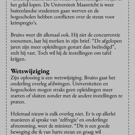
het gelid lopen. De Universiteit Maastricht is weer
buitenlandse studenten gaan werven en de
hogescholen hebben conflicten over de steun voor
krimpregio’s.
Bruins weet dit allemaal ook. Hij ziet de concurrentie
toenemen, laat hij merken in zijn brief. “De afgelopen
jaren zijn meer opleidingen gestart dan beëindigd”,
stelt hij vast. Toch wil hij de instellingen om tafel
krijgen.
Wetswijziging
Zijn oplossing is een wetswijziging. Bruins gaat het
onderling overleg afdwingen. Universiteiten en
hogescholen mogen straks geen opleidingen meer
starten of sluiten zonder met de andere instellingen te
praten.
Helemaal nieuw is zulk overleg niet. Er is op allerlei
manieren al sprake van ‘zelfregie’ en onderlinge
afstemming, weet de minister. “Dit is een goede
beweging die ik van harte steun en graag wil