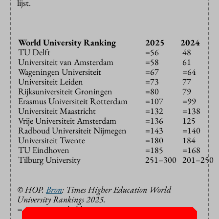
lijst.
World University Ranking
2025
2024
TU Delft
=56
48
Universiteit van Amsterdam
=58
61
Wageningen Universiteit
=67
=64
Universiteit Leiden
=73
77
Rijksuniversiteit Groningen
=80
79
Erasmus Universiteit Rotterdam
=107
=99
Universiteit Maastricht
=132
=138
Vrije Universiteit Amsterdam
=136
125
Radboud Universiteit Nijmegen
=143
=140
Universiteit Twente
=180
184
TU Eindhoven
=185
=168
Tilburg University
251–300
201–250
© HOP.
Bron
: Times Higher Education World
University Rankings 2025.
= staat voor gedeeld, groen staat voor stijging.