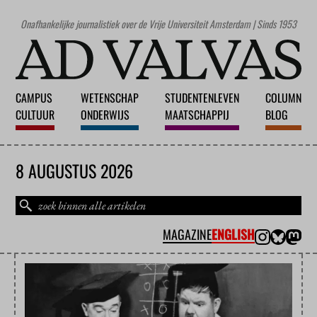
Onafhankelijke journalistiek over de Vrije Universiteit Amsterdam | Sinds 1953
CAMPUS
WETENSCHAP
STUDENTENLEVEN
COLUMN
CULTUUR
ONDERWIJS
MAATSCHAPPIJ
BLOG
8 AUGUSTUS 2026
MAGAZINE
ENGLISH