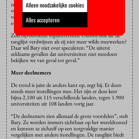
zouden we de universiteit volgend jaar graag weer
Alleen noodzakelijke cookies
verwelkomen, zodat Nederland eerlijker
vertegenwoordigd is in dit belangrijke
Alles accepteren
onderzoeksproject.”
Zou bijvoorbeeld topuniversiteit Oxford ook uit de
ranglijst verdwijnen als zij niet meer wilde meewerken?
Daar wil Baty niet over speculeren: “De uiterst
zeldzame gevallen dat universiteiten niet meedoen
bekijken we van geval tot geval.”
Meer deelnemers
De trend is juist de andere kant op, zegt hij. Er doen
steeds meer instellingen mee. Het zijn er deze keer
bijna 2.100 uit 115 verschillende landen, tegen 1.900
universiteiten uit 108 landen vorig jaar.
“De deelnemers zien allemaal de grote voordelen”, stelt
Baty. Ze worden immers zichtbaar op het wereldtoneel
en kunnen ze zichzelf op een zorgvuldige manier
vergelijken met andere instellingen. De ranglijst biedt