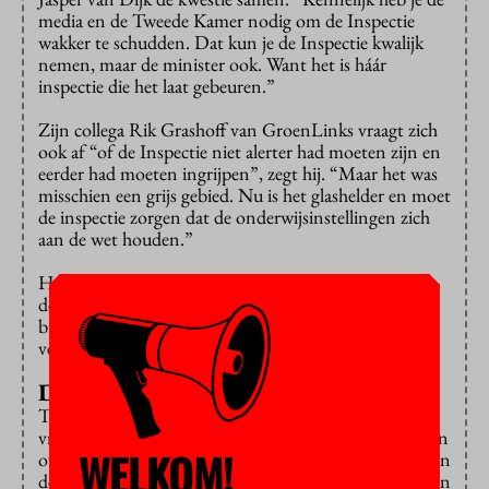
media en de Tweede Kamer nodig om de Inspectie
wakker te schudden. Dat kun je de Inspectie kwalijk
nemen, maar de minister ook. Want het is háár
inspectie die het laat gebeuren.”
Zijn collega Rik Grashoff van GroenLinks vraagt zich
ook af “of de Inspectie niet alerter had moeten zijn en
eerder had moeten ingrijpen”, zegt hij. “Maar het was
misschien een grijs gebied. Nu is het glashelder en moet
de inspectie zorgen dat de onderwijsinstellingen zich
aan de wet houden.”
Hoe ziet de Onderwijsinspectie dat zelf? Wat hebben
de inspecteurs gedaan met de vonnissen over het
bindend studieadvies, die de rechters al sinds 2014
vellen?
Diepe stilte
Tot twee keer toe geeft de inspectie antwoord op een
vraag die we
niet
gesteld hebben. Die antwoorden gaan
WELKOM!
over een verwante kwestie, dat wel: een experiment aan
de Universiteit Leiden met een bindend studieadvies in