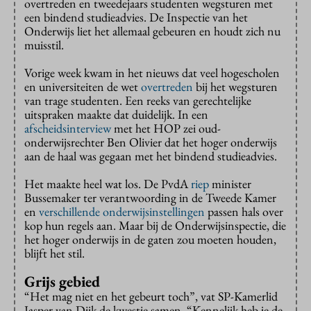
overtreden en tweedejaars studenten wegsturen met
een bindend studieadvies. De Inspectie van het
Onderwijs liet het allemaal gebeuren en houdt zich nu
muisstil.
Vorige week kwam in het nieuws dat veel hogescholen
en universiteiten de wet
overtreden
bij het wegsturen
van trage studenten. Een reeks van gerechtelijke
uitspraken maakte dat duidelijk. In een
afscheidsinterview
met het HOP zei oud-
onderwijsrechter Ben Olivier dat het hoger onderwijs
aan de haal was gegaan met het bindend studieadvies.
Het maakte heel wat los. De PvdA
riep
minister
Bussemaker ter verantwoording in de Tweede Kamer
en
verschillende
onderwijsinstellingen
passen hals over
kop hun regels aan. Maar bij de Onderwijsinspectie, die
het hoger onderwijs in de gaten zou moeten houden,
blijft het stil.
Grijs gebied
“Het mag niet en het gebeurt toch”, vat SP-Kamerlid
Jasper van Dijk de kwestie samen. “Kennelijk heb je de