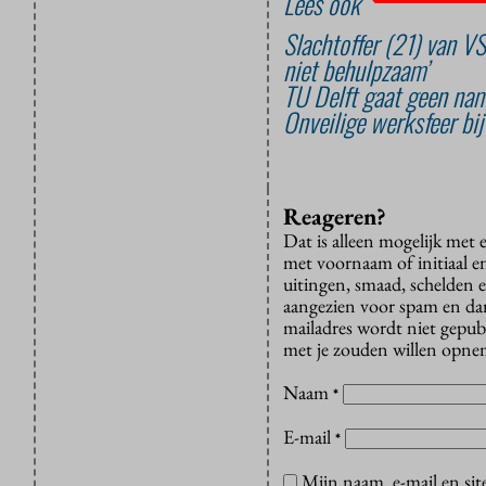
Lees ook
Slachtoffer (21) van VS
niet behulpzaam’
TU Delft gaat geen nam
Onveilige werksfeer bi
Reageren?
Dat is alleen mogelijk met
met voornaam of initiaal e
uitingen, smaad, schelden e
aangezien voor spam en dan v
mailadres wordt niet gepub
met je zouden willen opnem
Naam
*
E-mail
*
Mijn naam, e-mail en sit