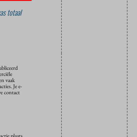
as totaal
ubliceerd
rciële
den vaak
ties. Je e-
we contact
ctie plaats.