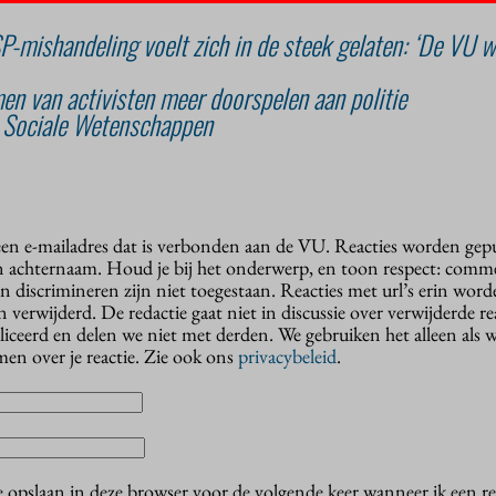
P-mishandeling voelt zich in de steek gelaten: ‘De VU w
en van activisten meer doorspelen aan politie
j Sociale Wetenschappen
 een e-mailadres dat is verbonden aan de VU. Reacties worden gep
n achternaam. Houd je bij het onderwerp, en toon respect: comme
n discrimineren zijn niet toegestaan. Reacties met url’s erin wor
erwijderd. De redactie gaat niet in discussie over verwijderde reac
liceerd en delen we niet met derden. We gebruiken het alleen als 
en over je reactie. Zie ook ons
privacybeleid
.
e opslaan in deze browser voor de volgende keer wanneer ik een rea