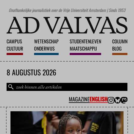
Onafhankelijke journalistiek over de Vrije Universiteit Amsterdam | Sinds 1953
CAMPUS
WETENSCHAP
STUDENTENLEVEN
COLUMN
CULTUUR
ONDERWIJS
MAATSCHAPPIJ
BLOG
8 AUGUSTUS 2026
MAGAZINE
ENGLISH