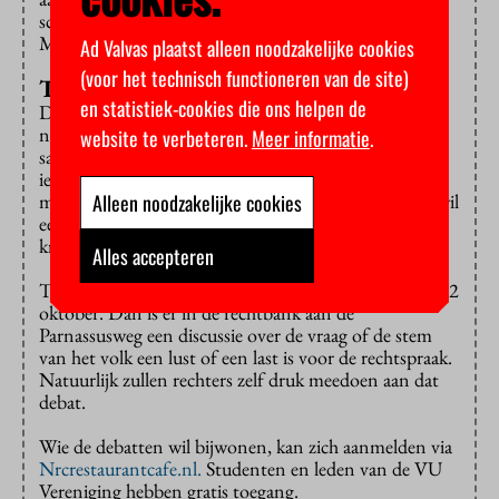
schoolhoofd een goed gesprek voeren?” verduidelijkt
Meijer.
Ad Valvas plaatst alleen noodzakelijke cookies
(voor het technisch functioneren van de site)
Terug in de maatschappij
en statistiek-cookies die ons helpen de
Daarna komt de vraag aan de orde of er na een straf
nog een eerlijke kans bestaat op terugkeer in de
website te verbeteren.
Meer informatie
.
samenleving. “Natuurlijk vinden veel mensen dat
iemand na een gevangenisstraf weer gewoon in de
Alleen noodzakelijke cookies
maatschappij moet kunnen functioneren. Maar wie wil
een ex- gewapende overvaller als nieuwe buurman
krijgen?” aldus Meijer.
Alles accepteren
Ten slotte is er nog een extra bijeenkomst belegd op 12
oktober. Dan is er in de rechtbank aan de
Parnassusweg een discussie over de vraag of de stem
van het volk een lust of een last is voor de rechtspraak.
Natuurlijk zullen rechters zelf druk meedoen aan dat
debat.
Wie de debatten wil bijwonen, kan zich aanmelden via
N
rcrestaurantcafe.nl
.
Studenten en leden van de VU
Vereniging hebben gratis toegang.