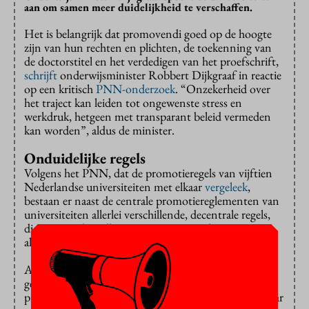
aan om samen meer duidelijkheid te verschaffen.
Het is belangrijk dat promovendi goed op de hoogte
zijn van hun rechten en plichten, de toekenning van
de doctorstitel en het verdedigen van het proefschrift,
schrijft
onderwijsminister Robbert Dijkgraaf in reactie
op een kritisch
PNN-onderzoek
. “Onzekerheid over
het traject kan leiden tot ongewenste stress en
werkdruk, hetgeen met transparant beleid vermeden
kan worden”, aldus de minister.
Onduidelijke regels
Volgens het PNN, dat de promotieregels van vijftien
Nederlandse universiteiten met elkaar
vergeleek
,
bestaan er naast de centrale promotiereglementen van
universiteiten allerlei verschillende, decentrale regels,
die niet goed vindbaar zijn. Promovendi weten niet
altijd waar ze aan toe zijn.
Aanleiding voor het onderzoek was een unieke
gebeurtenis, twee jaar geleden. Een Tilburgse
promovendus ontving geen doctorsbul, hoewel ze haar