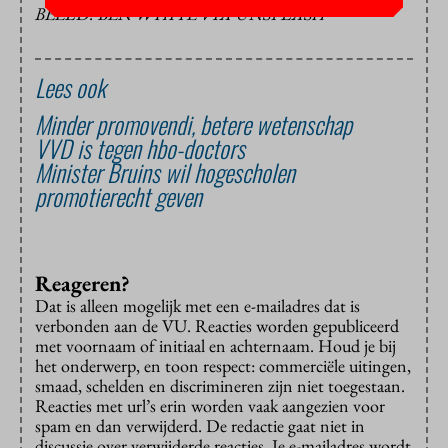
BEELD: BEN WHITE VIA UNSPLASH
Lees ook
Minder promovendi, betere wetenschap
VVD is tegen hbo-doctors
Minister Bruins wil hogescholen
promotierecht geven
Reageren?
Dat is alleen mogelijk met een e-mailadres dat is
verbonden aan de VU. Reacties worden gepubliceerd
met voornaam of initiaal en achternaam. Houd je bij
het onderwerp, en toon respect: commerciële uitingen,
smaad, schelden en discrimineren zijn niet toegestaan.
Reacties met url’s erin worden vaak aangezien voor
spam en dan verwijderd. De redactie gaat niet in
discussie over verwijderde reacties. Je e-mailadres wordt