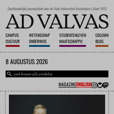
Onafhankelijke journalistiek over de Vrije Universiteit Amsterdam | Sinds 1953
CAMPUS
WETENSCHAP
STUDENTENLEVEN
COLUMN
CULTUUR
ONDERWIJS
MAATSCHAPPIJ
BLOG
8 AUGUSTUS 2026
MAGAZINE
ENGLISH