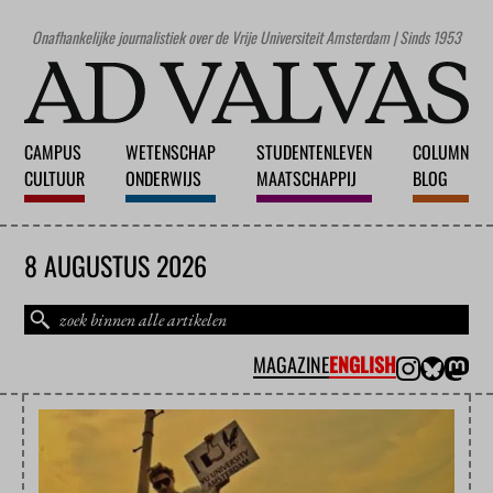
Onafhankelijke journalistiek over de Vrije Universiteit Amsterdam | Sinds 1953
CAMPUS
WETENSCHAP
STUDENTENLEVEN
COLUMN
CULTUUR
ONDERWIJS
MAATSCHAPPIJ
BLOG
8 AUGUSTUS 2026
MAGAZINE
ENGLISH