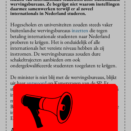
wervingsbureaus. Ze begrijpt niet waarom instellingen
daarmee samenwerken terwijl er al zoveel
internationals in Nederland studeren.
Hogescholen en universiteiten zouden steeds vaker
buitenlandse wervingsbureaus
inzetten
die tegen
betaling internationale studenten naar Nederland
proberen te krijgen. Het is onduidelijk of alle
internationals het vereiste niveau hebben als zij
instromen. De wervingsbureaus zouden dure
schakeltrajecten aanbieden om ook
ondergekwalificeerde studenten toegelaten te krijgen.
De minister is niet blij met de wervingsbureaus, blijkt
uit haar
antwoord
op Kamervragen van de SP. Er
studeert immers al een hoog percentage internationals
in Nederland en dat aandeel neemt bij
hogescholen
,
maar vooral aan
universiteiten
ieder jaar toe.
Bovendien hebben de instellingen afgesproken om die
instroom juist beter te beheersen, stelt Van
Engelshoven.
Autonomie