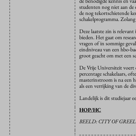
de benodigde kennis en vaa
studenten nog niet aan de e
de nog tekortschietende k
schakelprogramma. Zolang da
Deze laatste zin is relevan
bieden. Het gaat om resear
vragen of in sommige geval
eindniveau van een hbo-bac
groot geacht om met een s
De Vrije Universiteit voer
percentage schakelaars, of
masterinstroom is na een 
als een verrijking van de di
Landelijk is dit studiejaa
HOP/HC
BEELD: CITY OF GREEL