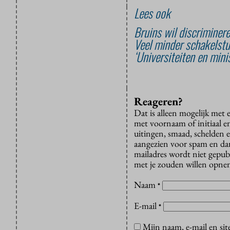
Lees ook
Bruins wil discriminere
Veel minder schakelstu
‘Universiteiten en min
Reageren?
Dat is alleen mogelijk met
met voornaam of initiaal e
uitingen, smaad, schelden e
aangezien voor spam en dan v
mailadres wordt niet gepub
met je zouden willen opnem
Naam
*
E-mail
*
Mijn naam, e-mail en sit