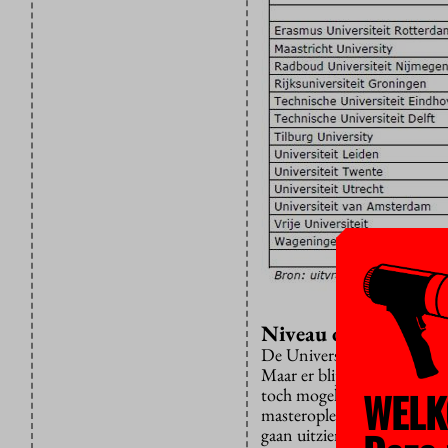
Niveau ontoereiken
De Universiteit Leiden liet
Maar er blijken ook master
WELK
toch mogelijk is. En de Uni
masteropleidingen volgend 
gaan uitzien, verwacht de i