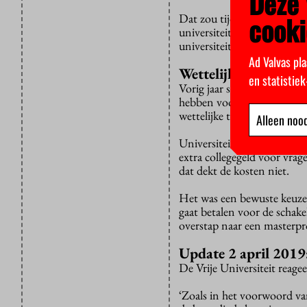
Deze 
cooki
Dat zou tijd worden, vindt
universiteiten deze studen
universiteiten hun wetteli
Ad Valvas pla
Wettelijke taak
en statistie
Vorig jaar schreef minister
hebben voor schakelprogr
wettelijke taken van de univ
Alleen nood
Universiteiten krijgen ind
extra collegegeld voor vrage
dat dekt de kosten niet.
Het was een bewuste keuze b
gaat betalen voor de schake
overstap naar een masterp
Update 2 april 2019
De Vrije Universiteit reage
‘Zoals in het voorwoord van