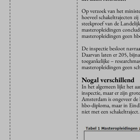
Op verzoek van het minister
hoeveel schakeltrajecten zi
steekproef van de Landelij
masteropleidingen conclud
masteropleidingen geen hbo’
De inspectie besloot navraa
Daarvan laten er 205, bijn
toegankelijke – researchma
masteropleidingen geen sch
Nogal verschillend
In het algemeen lijkt het a
inspectie, maar er zijn grot
Amsterdam is ongeveer de h
hbo-diploma, maar in Eindh
niet met een schakeltraject