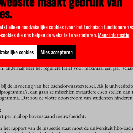
website maakt gebruik van
es.
 LSVb-voorzitter Carline van Breugel. ‘Het is te bizar voor woor
ten simpelweg niet de kans geven om door te studeren. Sterker nog
jke verplichting om in deze doorstroom te voorzien ontwijken.’
atst alleen noodzakelijke cookies (voor het technisch functioneren v
k-cookies die ons helpen de website te verbeteren.
Meer informatie
.
 Van Engelshoven nog dat universiteiten geen aparte financiering 
amma’s. Het aanbieden van deze programma’s behoort gewoon to
ersiteiten, was toen haar idee.
zakelijke cookies
Alles accepteren
erdaad geen aparte financiering voor de schakelprogramma’s. Ze m
n: anderhalf keer het reguliere tarief voor maximaal een jaar ‘scha
ij de invoering van het bachelor-masterstelsel. Als je universiteit
lprogramma’s, dan gaan ze misschien zwaardere eisen stellen dan 
rogramma. Dat zou de vlotte doorstroom van studenten hinderen
:
ert per mail op bovenstaand nieuwsbericht:
 het rapport van de inspectie staat moet de universiteit hbo-bache