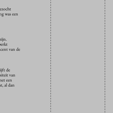
gezocht
ing was een
ijn.
perkt
ocent van de
jft de
siteit van
met een
t, al dan