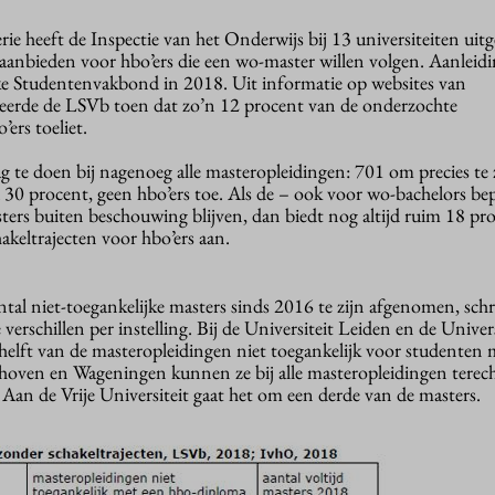
ie heeft de Inspectie van het Onderwijs bij 13 universiteiten uit
j aanbieden voor hbo’ers die een wo-master willen volgen. Aanleid
ke Studentenvakbond in 2018. Uit informatie op websites van
eerde de LSVb toen dat zo’n 12 procent van de onderzochte
ers toeliet.
g te doen bij nagenoeg alle masteropleidingen: 701 om precies te z
a 30 procent, geen hbo’ers toe. Als de – ook voor wo-bachelors be
sters buiten beschouwing blijven, dan biedt nog altijd ruim 18 pr
akeltrajecten voor hbo’ers aan.
antal niet-toegankelijke masters sinds 2016 te zijn afgenomen, schri
e verschillen per instelling. Bij de Universiteit Leiden en de Univer
elft van de masteropleidingen niet toegankelijk voor studenten 
oven en Wageningen kunnen ze bij alle masteropleidingen terech
. Aan de Vrije Universiteit gaat het om een derde van de masters.