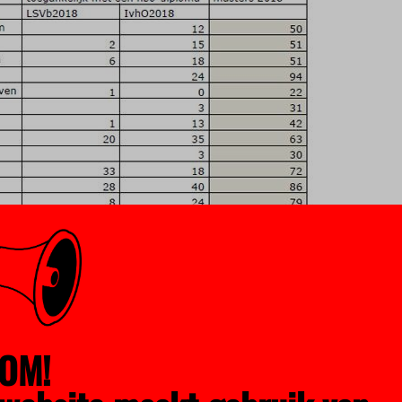
d
 de inspectie weten dat het hbo-niveau voor veel opleidingen onto
opleidingen zonder schakeltraject te zijn waar instroom in sommig
OM!
versiteit van Amsterdam verwacht dat acht van de elf reguliere
jaar een schakelprogramma zullen bieden. Het plaatje zal er daar 
nspectie.