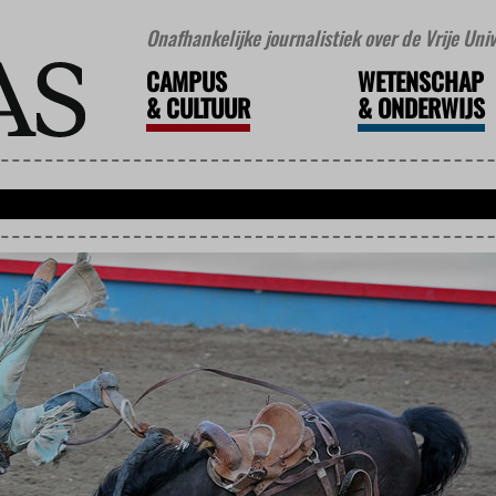
Onafhankelijke journalistiek over de Vrije Un
CAMPUS
WETENSCHAP
&
CULTUUR
&
ONDERWIJS