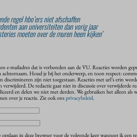
nde regel hbo’ers niet afschaffen
denten aan universiteiten dan vorig jaar
isteries moeten over de muren heen kijken’
 een e-mailadres dat is verbonden aan de VU. Reacties worden gep
n achternaam. Houd je bij het onderwerp, en toon respect: comme
n discrimineren zijn niet toegestaan. Reacties met url’s erin wor
erwijderd. De redactie gaat niet in discussie over verwijderde reac
liceerd en delen we niet met derden. We gebruiken het alleen als 
en over je reactie. Zie ook ons
privacybeleid
.
e opslaan in deze browser voor de volgende keer wanneer ik een rea