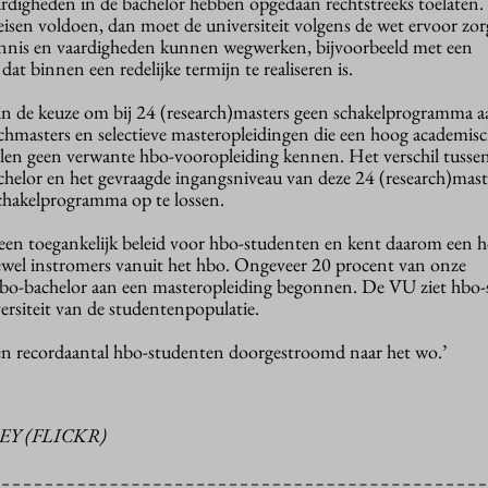
rdigheden in de bachelor hebben opgedaan rechtstreeks toelaten. 
isen voldoen, dan moet de universiteit volgens de wet ervoor zorg
ennis en vaardigheden kunnen wegwerken, bijvoorbeeld met een
t binnen een redelijke termijn te realiseren is.
t in de keuze om bij 24 (research)masters geen schakelprogramma a
chmasters en selectieve masteropleidingen die een hoog academis
len geen verwante hbo-vooropleiding kennen. Het verschil tusse
helor en het gevraagde ingangsniveau van deze 24 (research)mast
chakelprogramma op te lossen.
t een toegankelijk beleid voor hbo-studenten en kent daarom een 
tewel instromers vanuit het hbo. Ongeveer 20 procent van onze
hbo-bachelor aan een masteropleiding begonnen. De VU ziet hbo
versiteit van de studentenpopulatie.
r een recordaantal hbo-studenten doorgestroomd naar het wo.’
EY (FLICKR)