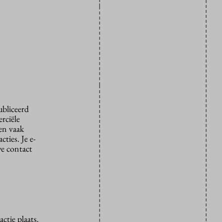
ubliceerd
rciële
den vaak
ties. Je e-
we contact
ctie plaats.