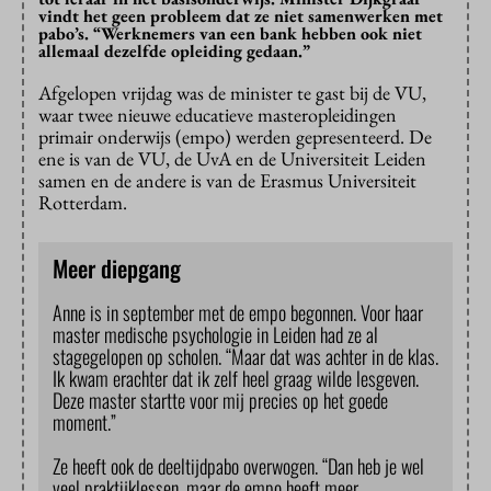
vindt het geen probleem dat ze niet samenwerken met
pabo’s. “Werknemers van een bank hebben ook niet
allemaal dezelfde opleiding gedaan.”
Afgelopen vrijdag was de minister te gast bij de VU,
waar twee nieuwe educatieve masteropleidingen
primair onderwijs (empo) werden gepresenteerd. De
ene is van de VU, de UvA en de Universiteit Leiden
samen en de andere is van de Erasmus Universiteit
Rotterdam.
Meer diepgang
Anne is in september met de empo begonnen. Voor haar
master medische psychologie in Leiden had ze al
stagegelopen op scholen. “Maar dat was achter in de klas.
Ik kwam erachter dat ik zelf heel graag wilde lesgeven.
Deze master startte voor mij precies op het goede
moment.”
Ze heeft ook de deeltijdpabo overwogen. “Dan heb je wel
veel praktijklessen, maar de empo heeft meer