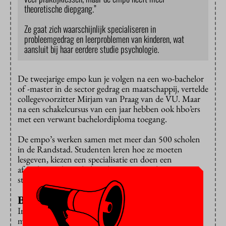
theoretische diepgang.”
Ze gaat zich waarschijnlijk specialiseren in
probleemgedrag en leerproblemen van kinderen, wat
aansluit bij haar eerdere studie psychologie.
De tweejarige empo kun je volgen na een wo-bachelor
of -master in de sector gedrag en maatschappij, vertelde
collegevoorzitter Mirjam van Praag van de VU. Maar
na een schakelcursus van een jaar hebben ook hbo’ers
met een verwant bachelordiploma toegang.
De empo’s werken samen met meer dan 500 scholen
in de Randstad. Studenten leren hoe ze moeten
lesgeven, kiezen een specialisatie en doen een
afstudeeronderzoek dat relevant is voor hun
stageschool.
Bevlogen onderwijzers
In gesprek met studenten en docenten vertelde
minister Dijkgraaf dat hij in zijn hele leven nooit