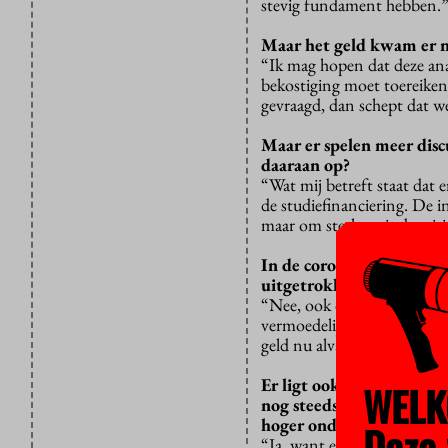
stevig fundament hebben.
Maar het geld kwam er n
“Ik mag hopen dat deze anal
bekostiging moet toereiken
gevraagd, dan schept dat we
Maar er spelen meer discu
daaraan op?
“Wat mij betreft staat dat er
de studiefinanciering. De i
maar om sterker uit de cri
In de coronacrisis heeft 
uitgetrokken. Hoort dat 
“Nee, ook dat staat er los 
vermoedelijk ook iets lang
geld nu alvast uitgetrokken
Er ligt ook een rapport 
WELK
nog steeds dat studente
hoger onderwijs?
Deze 
“Ja, want er liggen twee be