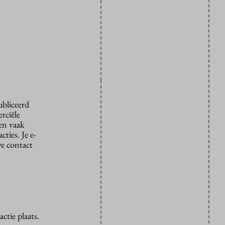
ubliceerd
rciële
den vaak
ties. Je e-
we contact
ctie plaats.