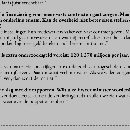
at is juist vruchtbaar.”
ele financiering voor meer vaste contracten gaat zorgen. Maa
en onderling enorm. Kan de overheid niet beter eisen stellen
?
e instellingen hun medewerkers vaker een vast contract geven. 
n miljard gaan investeren – en wat mij betreft doet men dat – d
spraken bij: meer geld betekent ook betere contracten.”
s extra onderzoeksgeld vereist: 120 à 270 miljoen per jaar, 
ik van harte. Het praktijkgerichte onderzoek van hogescholen is h
le bedrijfsleven. Daar ontstaat veel innovatie. Als we willen zorge
lijven, dan is dat de manier.”
e slag met die rapporten. Wilt u zelf weer minister worden
over doen. Eerst komen de verkiezingen, dan zullen we zien wat de
t weer over de poppetjes hebben.”