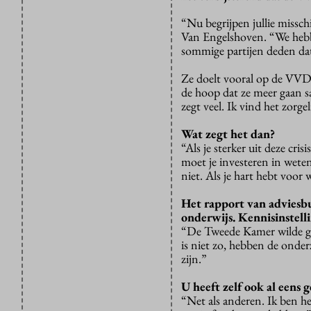
“Nu begrijpen jullie missc
Van Engelshoven. “We hebbe
sommige partijen deden dat
Ze doelt vooral op de VVD,
de hoop dat ze meer gaan 
zegt veel. Ik vind het zorgel
Wat zegt het dan?
“Als je sterker uit deze cr
moet je investeren in wete
niet. Als je hart hebt voor
Het rapport van adviesb
onderwijs. Kennisinstell
“De Tweede Kamer wilde gr
is niet zo, hebben de onder
zijn.”
U heeft zelf ook al eens 
“Net als anderen. Ik ben h