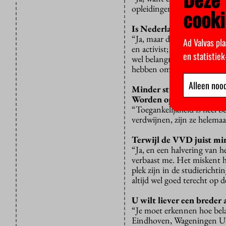
opleidingen die dreigen te 
cooki
Is Nederlandse taal- en 
“Ja, maar denk bijvoorbeel
Ad Valvas pla
en activist; red.]. Zulke v
en statistie
wel belangrijk als er ergens
hebben om culturen en land
Alleen nood
Minder studentfinancier
Worden opleidingen dan 
“Toegankelijkheid is heel 
verdwijnen, zijn ze helemaa
Terwijl de VVD juist min
“Ja, en een halvering van 
verbaast me. Het miskent ho
plek zijn in de studiericht
altijd wel goed terecht op 
U wilt liever een breder
“Je moet erkennen hoe bela
Eindhoven, Wageningen Univ