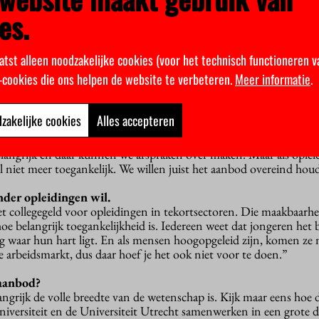
verdwijnen. En wat doe je met het onderwijs in krimpregio’s?”
es.
letterkunde een voorbeeld van zo’n klein vakgebied?
d ook aan de Leidse opleiding Koreastudies van Remco Breuker [h
atst alleen noodzakelijke cookies (voor het technisch functioneren v
akgebieden trekken misschien niet heel grote aantallen studenten, m
k-cookies die ons helpen de website te verbeteren.
Meer informatie
.
 anders in de wereld iets gebeurt. Je moet er als samenleving wat v
en van over de hele wereld te begrijpen.”
zakelijke cookies
Alles accepteren
ing heeft gevolgen voor de toegankelijkheid, waarschuwt Be
selectiever en gaan ze minder studenten trekken?
belangrijk en daar kunnen we afspraken over maken. Maar als ople
l niet meer toegankelijk. We willen juist het aanbod overeind hou
der opleidingen wil.
het collegegeld voor opleidingen in tekortsectoren. Die maakbaarh
e belangrijk toegankelijkheid is. Iedereen weet dat jongeren het
ing waar hun hart ligt. En als mensen hoogopgeleid zijn, komen ze
de arbeidsmarkt, dus daar hoef je het ook niet voor te doen.”
 aanbod?
ngrijk de volle breedte van de wetenschap is. Kijk maar eens hoe
ersiteit en de Universiteit Utrecht samenwerken in een grote di