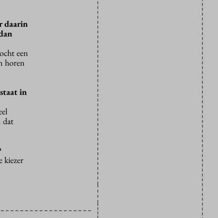
r daarin
 dan
Mocht een
an horen
staat in
eel
n dat
?
 kiezer