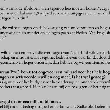
hien waar ik de afgelopen jaren tegenop heb moeten boksen”, zegt
n met dit kabinet 1,9 miljard euro extra uitgegeven aan het ond
 tegen hun zin.”
 die wil bezuinigen op de bekostiging van universiteiten en hoge
samenwerken en minder opleidingen gaan aanbieden. Van Engels
ijk.”
isis wilt komen en het verdienvermogen van Nederland wilt verster
nschap en innovatie. Dat zegt het bedrijfsleven ook. En dat doet
 wetenschap en hoger onderwijs, dan heb ik nog wel een stemadvie
ureau PwC komt tot ongeveer een miljard voor het hele hog
ingen en actievoerders willen nog meer. Is het wel genoeg?
aag weten of het budget voor het onderwijs en onderzoek toereik
zoekers vastgesteld. Het is niet aan mij om te zeggen of het nóg 
gezegd dat er een miljard bij moet.
eel blij dat dat bedrag nu goed onderbouwd is. Zulke pleidooien 