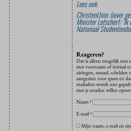
Lees ook
ChristenUnie: liever g
Minister Letschert: ‘Ik
Nationaal Studentendeb
Reageren?
Dat is alleen mogelijk met
met voornaam of initiaal e
uitingen, smaad, schelden e
aangezien voor spam en dan v
mailadres wordt niet gepub
met je zouden willen opnem
Naam
*
E-mail
*
Mijn naam, e-mail en sit