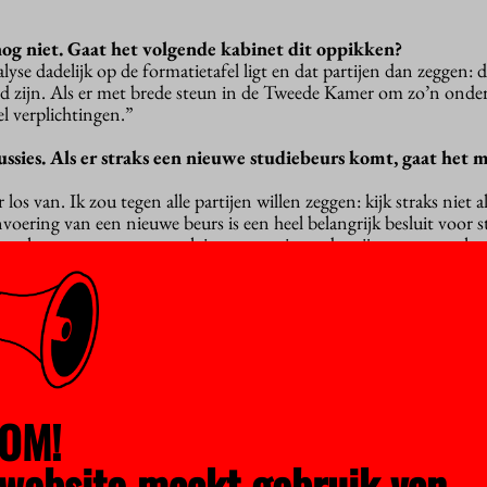
”
og niet. Gaat het volgende kabinet dit oppikken?
yse dadelijk op de formatietafel ligt en dat partijen dan zeggen: d
d zijn. Als er met brede steun in de Tweede Kamer om zo’n onder
l verplichtingen.”
ssies. Als er straks een nieuwe studiebeurs komt, gaat het m
 los van. Ik zou tegen alle partijen willen zeggen: kijk straks niet a
nvoering van een nieuwe beurs is een heel belangrijk besluit voor 
sis te komen moeten we ook investeren in onderwijs en wetenscha
het kabinet 645 miljoen euro voor de groei van het aantal s
bij het miljard?
van. Er zijn gewoon meer studenten, en door de coronacrisis blijve
er in het onderwijs. Dat wilden we niet afwachten en daarom heb
.”
van adviesbureau Berenschot over de verdeling van het geld.
OM!
naantallen minder invloed moeten hebben op de financiering
website maakt gebruik van
langrijke maatschappelijke vragen. Wat doe je met kleine, maar bel