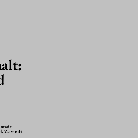
alt:
d
ionair
d. Ze vindt