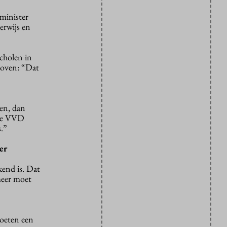
 minister
erwijs en
scholen in
hoven: “Dat
ken, dan
 de VVD
s.”
er
end is. Dat
meer moet
moeten een