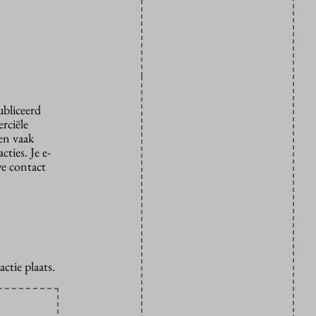
ubliceerd
rciële
den vaak
ties. Je e-
we contact
ctie plaats.