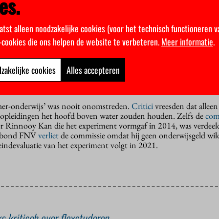
es.
eelt het advies van ResearchNed: ze gaat het experiment niet ve
atst alleen noodzakelijke cookies (voor het technisch functioneren v
 opleidingen. “Ook na verlening of uitbreiding zal het experimen
raag of het wenselijk is de huidige reguliere bekostiging om te vo
k-cookies die ons helpen de website te verbeteren.
Meer informatie
.
rs”, schrijft ze.
olgens haar niet zuiver en te beperkt: alleen geselecteerde opleidi
zakelijke cookies
Alles accepteren
t biedt geen generaliseerbare inzichten in de effecten, vindt de m
ljoen euro beschikbaar voor uitbreiding van het experiment.
er-onderwijs’ was nooit onomstreden.
Critici
vreesden dat alleen
e opleidingen het hoofd boven water zouden houden. Zelfs de
com
er Rinnooy Kan die het experiment vormgaf in 2014, was verdeel
akbond FNV
verliet
de commissie omdat hij geen onderwijsgeld wil
eindevaluatie van het experiment volgt in 2021.
s kritisch over flexstuderen