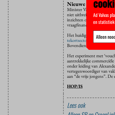
cooki
Nieuwe opleidingen
Minister Van Engelshoven d
Ad Valvas pla
niet uitbreiden met nieuwe
inzichten opleveren in de v
en statistie
vraagfinanciering met vouche
Het huidige experiment is v
Alleen nood
tekortsectoren
doen mee. Da
Bovendien is er geen 10 mi
Het experiment met ‘vouch
aantrekkelijke commerciël
onder leiding van Alexand
vertegenwoordiger van v
aan “de vrije jongens”. De 
HOP/IS
Lees ook
Alleen SP en GroenLink