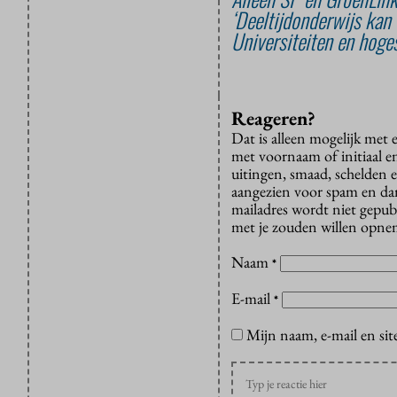
‘Deeltijdonderwijs kan 
Universiteiten en hoges
Reageren?
Dat is alleen mogelijk met
met voornaam of initiaal e
uitingen, smaad, schelden e
aangezien voor spam en dan v
mailadres wordt niet gepub
met je zouden willen opnem
Naam
*
E-mail
*
Mijn naam, e-mail en sit