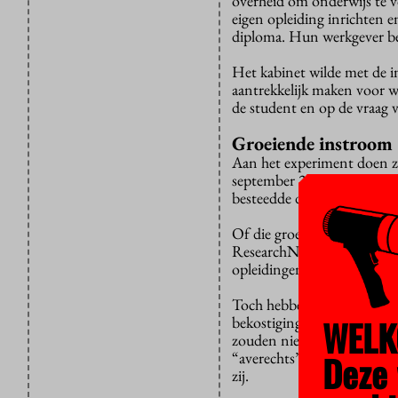
overheid om onderwijs te v
eigen opleiding inrichten 
diploma. Hun werkgever be
Het kabinet wilde met de i
aantrekkelijk maken voor 
de student en op de vraag 
Groeiende instroom
Aan het experiment doen ze
september 2016 en decembe
besteedde die aan privaaton
Of die groei door de vouche
ResearchNed in opdracht van
opleidingen van bekostigde 
Toch hebben de reguliere h
WELK
bekostiging vervalt, terwij
zouden niet opwegen tegen
Deze 
“averechts” effect. “Juist 
zij.