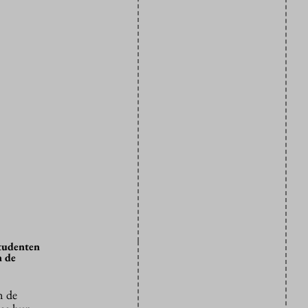
studenten
n de
n de