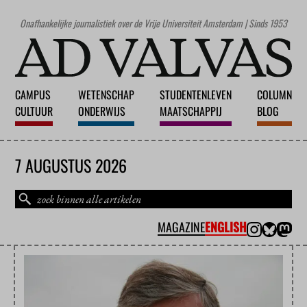
Onafhankelijke journalistiek over de Vrije Universiteit Amsterdam | Sinds 1953
CAMPUS
WETENSCHAP
STUDENTENLEVEN
COLUMN
CULTUUR
ONDERWIJS
MAATSCHAPPIJ
BLOG
7 AUGUSTUS 2026
MAGAZINE
ENGLISH