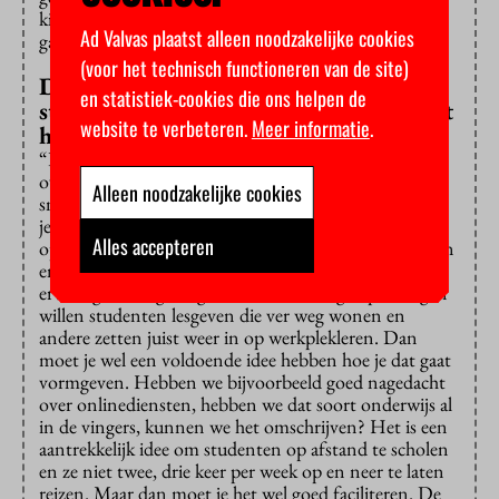
kijken naar de kwaliteit van de opleidingen zelf. Daar
Ad Valvas plaatst alleen noodzakelijke cookies
gaan wij niet over.”
(voor het technisch functioneren van de site)
De kwaliteit van aanvragen verschilde
en statistiek-cookies die ons helpen de
sterk, schreef u aan de minister. Waar zat
website te verbeteren.
Meer informatie
.
hem dat in?
“De zorgvuldigheid. Het experiment gaat onder meer
over ‘leeruitkomsten’ waarbij het niet uitmaakt hoe
Alleen noodzakelijke cookies
snel en via welke weg je tot het diploma komt, zolang
je maar het eindniveau haalt. Dan willen wij wel dat
Alles accepteren
opleidingen goed hebben nagedacht over vrijstellingen
en de weg naar het diploma, en dat ze hun huidige
ervaring ermee goed gebruiken. Sommige opleidingen
willen studenten lesgeven die ver weg wonen en
andere zetten juist weer in op werkplekleren. Dan
moet je wel een voldoende idee hebben hoe je dat gaat
vormgeven. Hebben we bijvoorbeeld goed nagedacht
over onlinediensten, hebben we dat soort onderwijs al
in de vingers, kunnen we het omschrijven? Het is een
aantrekkelijk idee om studenten op afstand te scholen
en ze niet twee, drie keer per week op en neer te laten
reizen. Maar dan moet je het wel goed faciliteren. De