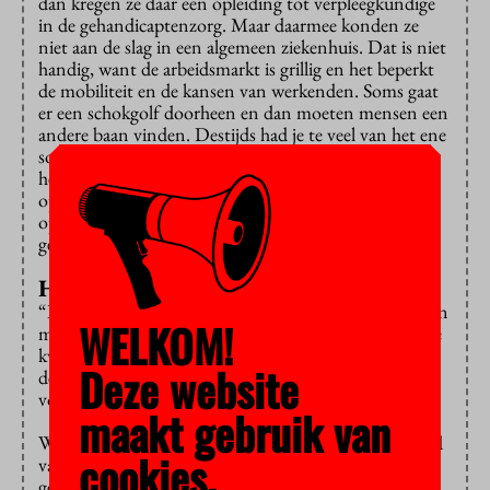
dan kregen ze daar een opleiding tot verpleegkundige
in de gehandicaptenzorg. Maar daarmee konden ze
niet aan de slag in een algemeen ziekenhuis. Dat is niet
handig, want de arbeidsmarkt is grillig en het beperkt
de mobiliteit en de kansen van werkenden. Soms gaat
er een schokgolf doorheen en dan moeten mensen een
andere baan vinden. Destijds had je te veel van het ene
soort verplegers en te weinig van het andere. Daarom
hebben rond 1990 de veel bredere mbo- en hbo-
opleidingen verpleegkunde de smalle inservice-
opleidingen vervangen. En dat is zeer succesvol
geweest.”
Heeft u vertrouwen in de experimenten?
“Ik hoop dat de instellingen veel ervaring gaan opdoen
WELKOM!
met deze pilot. Laten we kijken wat het oplevert. Is de
kwaliteit inderdaad wat we ervan verwachten? Zijn de
Deze website
deeltijdopleidingen straks even goed als de
voltijdopleidingen?
maakt gebruik van
Wij hebben de plannen alleen beoordeeld aan de hand
cookies.
van de subsidiecriteria die de minister ons heeft
gegeven. Accreditatieorganisatie NVAO moet nog