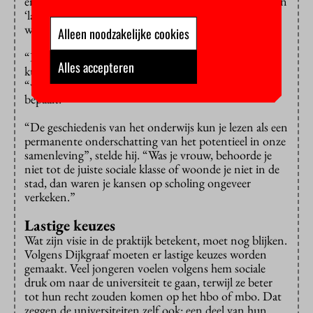
en wetenschappelijk onderwijs. In plaats van ‘hoger’ en
‘lager’ ziet hij die soorten onderwijs graag als een
waaier.
Alleen noodzakelijke cookies
“Iedereen moet zich binnen die waaier maximaal
Alles accepteren
kunnen ontwikkelen”, vertelde hij zijn publiek,
“waarbij het unieke persoonlijke talent de richting
bepaalt.”
“De geschiedenis van het onderwijs kun je lezen als een
permanente onderschatting van het potentieel in onze
samenleving”, stelde hij. “Was je vrouw, behoorde je
niet tot de juiste sociale klasse of woonde je niet in de
stad, dan waren je kansen op scholing ongeveer
verkeken.”
Lastige keuzes
Wat zijn visie in de praktijk betekent, moet nog blijken.
Volgens Dijkgraaf moeten er lastige keuzes worden
gemaakt. Veel jongeren voelen volgens hem sociale
druk om naar de universiteit te gaan, terwijl ze beter
tot hun recht zouden komen op het hbo of mbo. Dat
zeggen de universiteiten zelf ook: een deel van hun