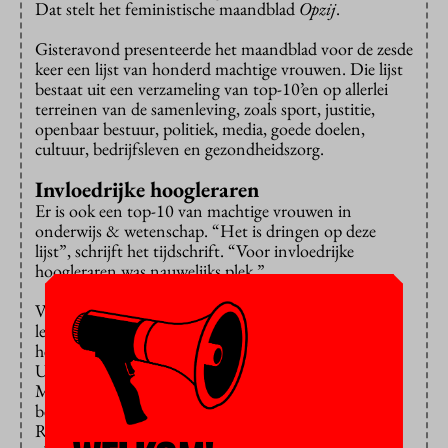
Dat stelt het feministische maandblad
Opzij
.
Gisteravond presenteerde het maandblad voor de zesde
keer een lijst van honderd machtige vrouwen. Die lijst
bestaat uit een verzameling van top-10’en op allerlei
terreinen van de samenleving, zoals sport, justitie,
openbaar bestuur, politiek, media, goede doelen,
cultuur, bedrijfsleven en gezondheidszorg.
Invloedrijke hoogleraren
Er is ook een top-10 van machtige vrouwen in
onderwijs & wetenschap. “Het is dringen op deze
lijst”, schrijft het tijdschrift. “Voor invloedrijke
hoogleraren was nauwelijks plek.”
Van drie naar twee ging Louise Fresco, die haar
leerstoel aan de Universiteit van Amsterdam verlaten
heeft en nu aan het roer staat van Wageningen
Universiteit. Op drie en vier staan Pauline van der
Meer Mohr en Marjan Oudeman, de
bestuursvoorzitters van de Erasmus Universiteit
Rotterdam en de Universiteit Utrecht. Anka Mulder,