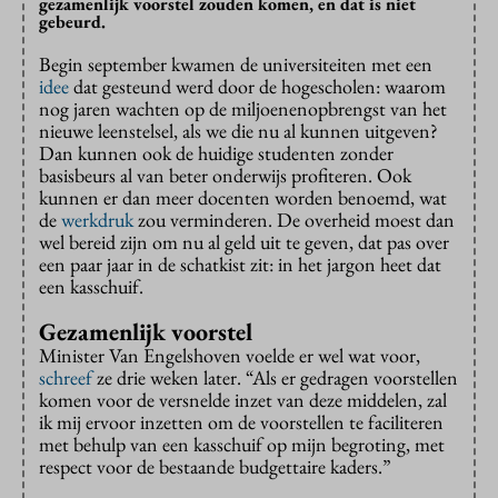
gezamenlijk voorstel zouden komen, en dat is niet
gebeurd.
Begin september kwamen de universiteiten met een
idee
dat gesteund werd door de hogescholen: waarom
nog jaren wachten op de miljoenenopbrengst van het
nieuwe leenstelsel, als we die nu al kunnen uitgeven?
Dan kunnen ook de huidige studenten zonder
basisbeurs al van beter onderwijs profiteren. Ook
kunnen er dan meer docenten worden benoemd, wat
de
werkdruk
zou verminderen. De overheid moest dan
wel bereid zijn om nu al geld uit te geven, dat pas over
een paar jaar in de schatkist zit: in het jargon heet dat
een kasschuif.
Gezamenlijk voorstel
Minister Van Engelshoven voelde er wel wat voor,
schreef
ze drie weken later. “Als er gedragen voorstellen
komen voor de versnelde inzet van deze middelen, zal
ik mij ervoor inzetten om de voorstellen te faciliteren
met behulp van een kasschuif op mijn begroting, met
respect voor de bestaande budgettaire kaders.”