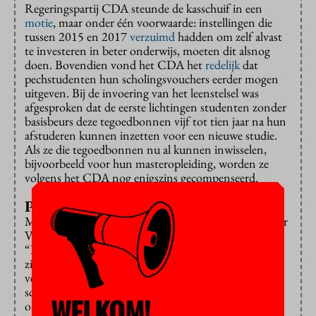
Regeringspartij CDA steunde de kasschuif in een
motie
, maar onder één voorwaarde: instellingen die
tussen 2015 en 2017
verzuimd
hadden om zelf alvast
te investeren in beter onderwijs, moeten dit alsnog
doen. Bovendien vond het CDA het
redelijk
dat
pechstudenten hun scholingsvouchers eerder mogen
uitgeven. Bij de invoering van het leenstelsel was
afgesproken dat de eerste lichtingen studenten zonder
basisbeurs deze tegoedbonnen vijf tot tien jaar na hun
afstuderen kunnen inzetten voor een nieuwe studie.
Als ze die tegoedbonnen nu al kunnen inwisselen,
bijvoorbeeld voor hun masteropleiding, worden ze
volgens het CDA nog enigszins gecompenseerd.
Plannen van tafel
Maar in een
brief
aan de Tweede Kamer veegt minister
Van Engelshoven beide plannen voorlopig van tafel.
“De VSNU, Vereniging Hogescholen, ISO en LSVb
zijn niet gekomen tot een gedragen voorstel voor
versnelde inzet van de middelen (…) Ik zal ook niet
schuiven met de middelen studievouchers (die
WELKOM!
onderdeel zijn van de studievoorschotmiddelen).