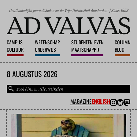
Onafhankelijke journalistiek over de Vrije Universiteit Amsterdam | Sinds 1953
CAMPUS
WETENSCHAP
STUDENTENLEVEN
COLUMN
CULTUUR
ONDERWIJS
MAATSCHAPPIJ
BLOG
8 AUGUSTUS 2026
MAGAZINE
ENGLISH