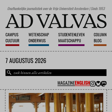
Onafhankelijke journalistiek over de Vrije Universiteit Amsterdam | Sinds 1953
CAMPUS
WETENSCHAP
STUDENTENLEVEN
COLUMN
CULTUUR
ONDERWIJS
MAATSCHAPPIJ
BLOG
7 AUGUSTUS 2026
MAGAZINE
ENGLISH