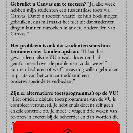
Gebruikt u Canvas om te toetsen?
“Ja, elke week
hebben mijn studenten een tussentijdse toets via
Canvas. Dat zijn toetsen waarbij ze hun boek mogen
gebruiken, dus mij maakt het niet uit dat studenten
dingen kunnen nazoeken in andere onderdelen van
Canvas.”
Het probleem is ook dat studenten soms hun
tentamen niet konden opslaan.
“Ik had het
gewaardeerd als de VU ons als docenten had
geïnformeerd over de problemen, zodat we zelf
kunnen besluiten of we Canvas nog willen gebruiken
in plaats van het zomaar middenin een
onderwijsperiode te verbieden.”
Zijn er alternatieve toetsprogramma’s op de VU?
“Het officiële digitale toetsprogramma van de VU is
compleet verouderd. Je hebt er als docent zelf geen
enkele controle op. Je moet je vragen drie weken van
tevoren inleveren bij de beheerder en dan worden die
ingevoerd. Daarna kun je niks meer wijzigen of
aanpassen. Dat is voor veel docenten niet werkbaar.