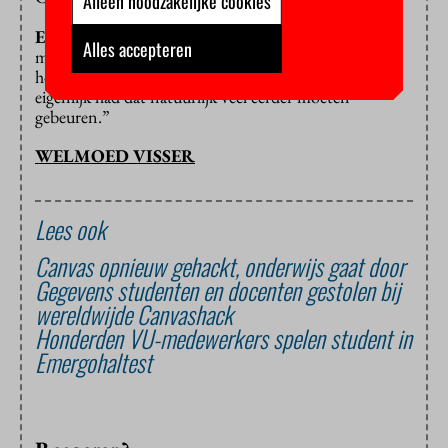
Alleen noodzakelijke cookies
En voor de toekomst?
“Vanaf volgend studiejaar
Alles accepteren
moet er een nieuw digitaal toetsprogramma zijn. Ik
hoop dat de problemen dan zijn opgelost, maar
eigenlijk had dat natuurlijk veel eerder moeten
gebeuren.”
WELMOED VISSER
Lees ook
Canvas opnieuw gehackt, onderwijs gaat door
Gegevens studenten en docenten gestolen bij
wereldwijde Canvashack
Honderden VU-medewerkers spelen student in
Emergohaltest