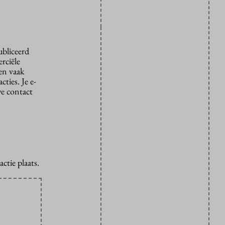
ubliceerd
rciële
den vaak
ties. Je e-
we contact
ctie plaats.