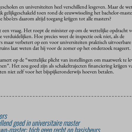
escholen en universiteiten heel verschillend lesgeven. Maar de we
ijk gelijkgeschakeld toen rond de eeuwwisseling het bachelor-master
 hbo’ers daarom altijd toegang krijgen tot alle masters?
t een vraag. Het roept de minister op om de wettelijke opdracht 
e verduidelijken. Hoe precies weet de inspectie ook niet, als de
s maar verbetert op een voor universiteiten praktisch uitvoerbare
ins laat weten dat hij voor de zomer op het onderzoek reageert.
rt op de “wettelijke plicht van instellingen om maatwerk te lev
n”. Het zou goed zijn als schakeltrajecten financiering krijgen va
ten niet zelf voor het bijspijkeronderwijs hoeven betalen.
ors
llend goed in universitaire master
wo-master: tóch geen recht op basisbeurs