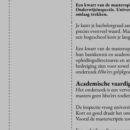
Een kwart van de masterople
Onderwijsinspectie. Univers
omlaag trekken.
Je kunt je bachelorgraad aa
precies evenveel waard. Maa
een hogeschool kom je lang 
Een kwart van de masteropl
hun basiskennis en academi
opleidingsdirecteuren en an
bedreiging zien voor zowel 
onderzoek
Hbo’ers gelijkge
Academische vaardi
Het onderzoek is een vervo
masters geen hbo’ers toelie
De inspectie vroeg universi
Kort en goed draait het om
Vooral de masterscriptie zo