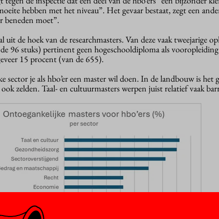
t tegen de inspectie dat een deel van de hbo’ers “een bijzonder kle
moeite hebben met het niveau”. Het gevaar bestaat, zegt een ander
ar beneden moet”.
 uit de hoek van de researchmasters. Van deze vaak tweejarige op
 de 96 stuks) pertinent geen hogeschooldiploma als vooropleiding.
geveer 15 procent (van de 655).
e sector je als hbo’er een master wil doen. In de landbouw is het 
ook zelden. Taal- en cultuurmasters werpen juist relatief vaak barr