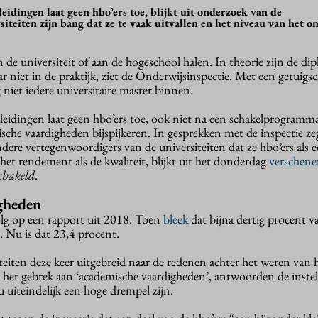
idingen laat geen hbo’ers toe, blijkt uit onderzoek van de
iteiten zijn bang dat ze te vaak uitvallen en het niveau van het o
n de universiteit of aan de hogeschool halen. In theorie zijn de di
r niet in de praktijk, ziet de Onderwijsinspectie. Met een getuigsc
niet iedere universitaire master binnen.
eidingen laat geen hbo’ers toe, ook niet na een schakelprogramma
sche vaardigheden bijspijkeren. In gesprekken met de inspectie z
dere vertegenwoordigers van de universiteiten dat ze hbo’ers als 
het rendement als de kwaliteit, blijkt uit het donderdag
verschen
schakeld
.
gheden
lg op een rapport uit 2018. Toen
bleek
dat bijna dertig procent v
t. Nu is dat 23,4 procent.
teiten deze keer uitgebreid naar de redenen achter het weren van h
 het gebrek aan ‘academische vaardigheden’, antwoorden de instel
u uiteindelijk een hoge drempel zijn.