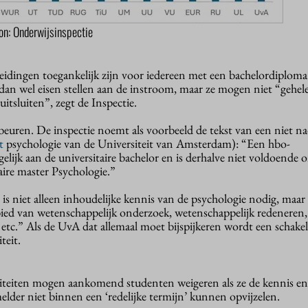
n: Onderwijsinspectie
eidingen toegankelijk zijn voor iedereen met een bachelordiploma
n wel eisen stellen aan de instroom, maar ze mogen niet “gehel
itsluiten”, zegt de Inspectie.
gebeuren. De inspectie noemt als voorbeeld de tekst van een niet n
t
psychologie van de Universiteit van Amsterdam): “Een hbo-
gelijk aan de universitaire bachelor en is derhalve niet voldoende 
aire master Psychologie.”
is niet alleen inhoudelijke kennis van de psychologie nodig, maar
ied van wetenschappelijk onderzoek, wetenschappelijk redeneren,
, etc.” Als de UvA dat allemaal moet bijspijkeren wordt een scha
teit.
rsiteiten mogen aankomend studenten weigeren als ze de kennis en
lder niet binnen een ‘redelijke termijn’ kunnen opvijzelen.