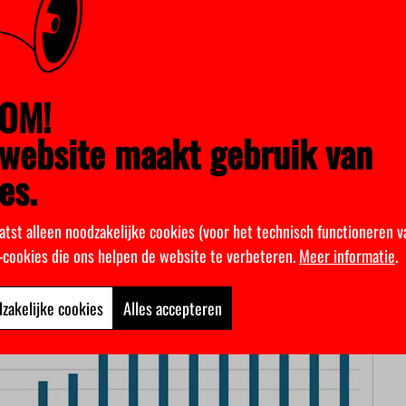
n: Onderwijsinspectie
OM!
jn er vooral aan de Universiteit van Amsterdam en die van Leide
asmus Universiteit hebben er relatief veel. Eindhoven en Wagen
website maakt gebruik van
es.
atst alleen noodzakelijke cookies (voor het technisch functioneren v
k-cookies die ons helpen de website te verbeteren.
Meer informatie
.
zakelijke cookies
Alles accepteren