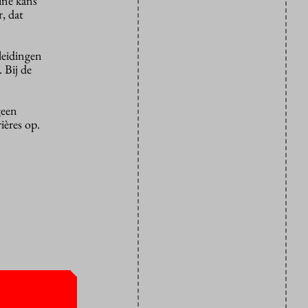
ine kans
, dat
leidingen
 Bij de
geen
ières op.