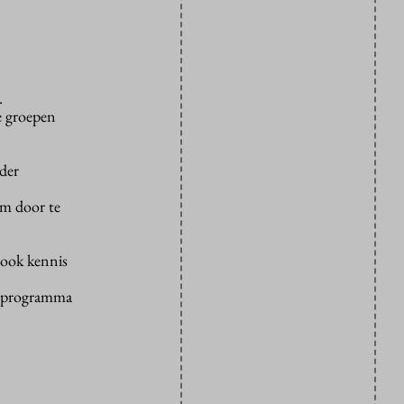
.
e groepen
ader
om door te
 ook kennis
kelprogramma