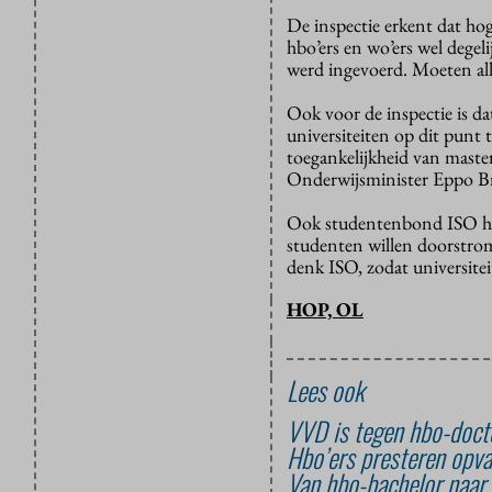
De inspectie erkent dat hog
hbo’ers en wo’ers wel degel
werd ingevoerd. Moeten alle
Ook voor de inspectie is da
universiteiten op dit punt t
toegankelijkheid van master
Onderwijsminister Eppo Bru
Ook studentenbond ISO hame
studenten willen doorstrome
denk ISO, zodat universitei
HOP, OL
Lees ook
VVD is tegen hbo-doct
Hbo’ers presteren opva
Van hbo-bachelor naar 