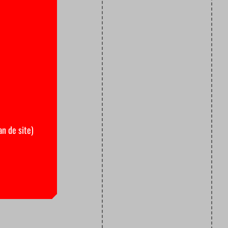
n. Ook de
ingen
an de site)