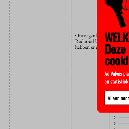
© HOP. Bro
WELK
Ontoegankelijke masters zi
Radboud Universiteit en Er
Deze 
hebben er geen.
cooki
Ad Valvas pla
en statistie
Alleen nood