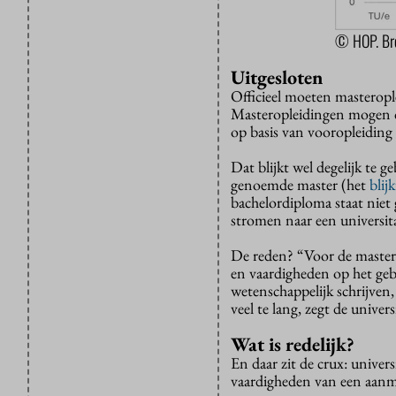
© HOP. Bro
Uitgesloten
Officieel moeten masteropl
Masteropleidingen mogen da
op basis van vooropleiding u
Dat blijkt wel degelijk te 
genoemde master (het
blijk
bachelordiploma staat niet 
stromen naar een universit
De reden? “Voor de master 
en vaardigheden op het geb
wetenschappelijk schrijven
veel te lang, zegt de universi
Wat is redelijk?
En daar zit de crux: unive
vaardigheden van een aanme