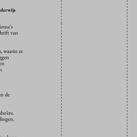
nderwijs
ploma’s
hrift van
, waarin ze
eggen
een
en
an de
bo’ers.
lingen.