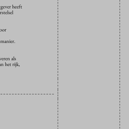
tgever heeft
stelsel
voor
 manier.
eren als
n het rijk,