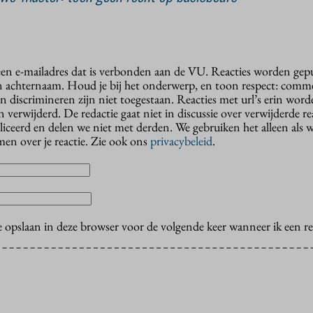
 een e-mailadres dat is verbonden aan de VU. Reacties worden gep
n achternaam. Houd je bij het onderwerp, en toon respect: comme
n discrimineren zijn niet toegestaan. Reacties met url’s erin wor
erwijderd. De redactie gaat niet in discussie over verwijderde reac
liceerd en delen we niet met derden. We gebruiken het alleen als 
en over je reactie. Zie ook ons
privacybeleid
.
e opslaan in deze browser voor de volgende keer wanneer ik een rea