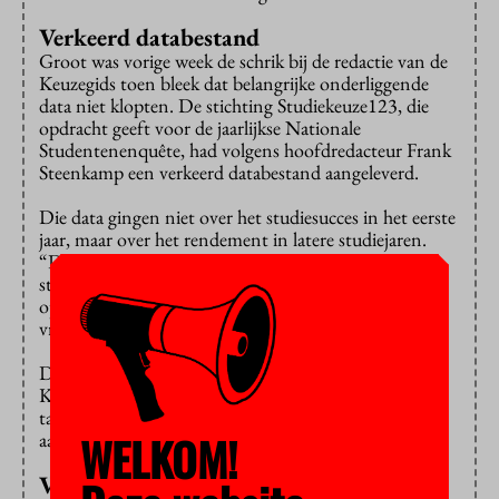
Verkeerd databestand
Groot was vorige week de schrik bij de redactie van de
Keuzegids toen bleek dat belangrijke onderliggende
data niet klopten. De stichting Studiekeuze123, die
opdracht geeft voor de jaarlijkse Nationale
Studentenenquête, had volgens hoofdredacteur Frank
Steenkamp een verkeerd databestand aangeleverd.
Die data gingen niet over het studiesucces in het eerste
jaar, maar over het rendement in latere studiejaren.
“Daardoor werden opleidingen met relatief meer
studievertraging te streng beoordeeld en gingen
opleidingen met veel afhakers in het eerste jaar juist
vrijuit”, aldus Steenkamp
Dat heeft zo veel gevolgen dat herdruk van de
Keuzegids de enige oplossing was. Hoofdstukken en
tabellen over de opleidingen moesten worden
WELKOM!
aangepast, net als de instellingsranking.
VU toch onderaan