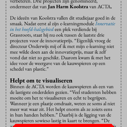
verbeteren. Drie projecten zijn genomineerd,
ondermeer dat van
Jan Harm Koolstra
van ACTA
.
De ideeën van Koolstra vallen dit studiejaar goed in de
smaak. Nadat eerst al zijn e-learningmodule
Innervatie
in het hoofd-halsgebied
een plek verdiende bij
Grassroots, staat hij nu ook tussen de laatste drie
projecten voor de innovatieprijs. “Eigenlijk vroeg de
directeur Onderwijs mij of ik met mijn e-learning niet
mee wilde doen aan de innovatieprijs, maar ik zelf
vond dat niet zo geschikt. Daarom kwam ik met het
idee voor de weergave van de kauwspieren op een
schedel van plastic.”
Helpt om te visualiseren
Binnen de ACTA worden de kauwspieren als een van
de lastigste onderdelen gezien. “Veel studenten hebben
moeite om het te visualiseren en echt te begrijpen.
Wanneer je een plaatje omdraait, weten ze soms al niet
meer wat waar zit. Het helpt enorm als ze zoiets eens
in hun handen hebben.” Daarbij is de ligging van de
kauwspieren sowieso lastig in kaart te brengen. “De
aanhechtingen zijn heel complex. Rondom de mond is