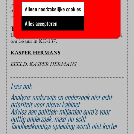
je handen hebt, wordt het een stuk logischer. Je
Alleen noodzakelijke cookies
onthoudt het op deze manier ook veel beter dan met
een 3D-animatie.”
Alles accepteren
Tijd en plaats
Uitreiking van de innovatieprijs is op vrijdag 6 februari
om 16 uur in KC-137.
KASPER HERMANS
BEELD: KASPER HERMANS
Lees ook
Analyse: onderwijs en onderzoek niet echt
prioriteit voor nieuw kabinet
Advies aan politiek: miljarden euro’s voor
nuttig onderzoek, maar nu echt
Tandheelkundige opleiding wordt niet korter