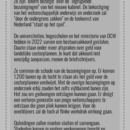
Ze zijn “enorm bezorgd” over de “ingrijpende
bezuinigingen” van het nieuwe kabinet. De bekostiging
van het wetenschappelijk onderwijs en onderzoek zal
“door de ondergrens zakken” en de toekomst van
Nederland “staat op het spel”.
De universiteiten, hogescholen en het ministerie van OCW
hebben in 2022 samen een bestuursakkoord gesloten.
Daarin staan onder meer afspraken over geld voor
landelijke sectorplannen. Je kunt dat akkoord niet
eenzijdig aanpassen, menen de briefschrijvers.
Ze sommen de schade van de bezuinigingen op. Er komen
1.200 banen op de tocht te staan als het geld voor de
sectorplannen verdwijnt. Met de overige bezuinigingen op
onderzoek erbij zouden het zelfs vijfduizend banen zijn.
Het zou om gedwongen ontslagen kunnen gaan. Er dreigt
een verloren generatie van jonge wetenschappers te
ontstaan die geen plek kunnen krijgen. Voor de
overblijvers zal de toch al flinke werkdruk omhoog gaan.
Opleidingen zullen moeten sluiten of samengaan.
Studenten komen in grotere werkgroepen terecht en