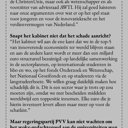
de ChristenUnie, maar ook als wetenschapper en als
voorzitter van adviesraad AWTI. Hij zal goed luisteren
naar onze argumenten over wat er op het spel staat
voor jongeren en voor de innovatiekracht en het
verdienvermogen van Nederland.”
Snapt het kabinet niet dat het schade aanricht?
“Het kabinet wil aan de ene kant dat we in de top-5
van innoverende economieën ter wereld blijven staan
en aan de andere kant wordt er meer dan een miljard
euro structureel bezuinigd: op landelijke samenwerking
in de sectorplannen, op internationale studenten in
hbo en wo, op het fonds Onderzoek en Wetenschap,
het Nationaal Groeifonds en op studenten via de
langstudeerboete. We willen graag duidelijk maken hoe
schadelijk dit is. Dit is een sector waar je trots op zou
moeten zijn, omdat we met bescheiden middelen
wereldwijd een toppositie innemen. Elke euro die je
hierin investeert levert alleen maar meer op voor de
schatkist.”
Maar regeringspartij PVV kan niet wachten om
het woke-gedachtegoed aan de universiteiten weg