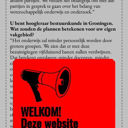
andere partijen. We vinden het belangrijk om met alle
partijen in gesprek te gaan over het belang van
wetenschappelijk onderwijs en onderzoek.”
U bent hoogleraar bestuurskunde in Groningen.
Wat zouden de plannen betekenen voor uw eigen
vakgebied?
“Het onderwijs zal minder persoonlijk worden door
grotere groepen. We zien dat er met deze
bezuinigingen vijfduizend banen zullen verdwijnen.
Dat betekent ontslagen: minder docenten, minder
expertise. Het zal de vraag zijn of al die opleidingen
overeind kunnen blijven, dus misschien wordt het
onderwijs minder toegankelijk. Ook het onderzoek
komt in het gedrang, terwijl dat de samenleving juist
verder helpt. In de bestuurskunde wordt allerlei
onderzoek gedaan naar maatschappelijke polarisatie,
vertrouwen in de overheid en ook het functioneren
van de overheid: dat zijn allemaal zaken die dit kabinet
WELKOM!
belangrijk vindt. De overheid moet van deze coalitie
efficiënter gaan werken met minder ambtenaren en
Deze website
minder geld. Dan moet je wel weten hoe je dat op een
verstandige manier kunt doen, zodat je het