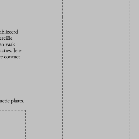
ubliceerd
rciële
den vaak
ties. Je e-
we contact
ctie plaats.