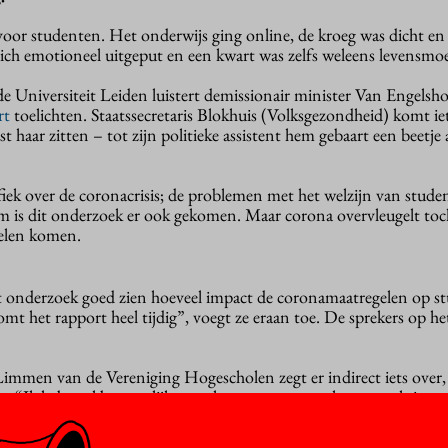
voor studenten. Het onderwijs ging online, de kroeg was dicht en
ich emotioneel uitgeput en een kwart was zelfs weleens levensmoe
 Universiteit Leiden luistert demissionair minister Van Engelsh
rt
toelichten. Staatssecretaris Blokhuis (Volksgezondheid) komt iet
t haar zitten – tot zijn politieke assistent hem gebaart een beetje 
fiek over de coronacrisis; de problemen met het welzijn van stude
om is dit onderzoek er ook gekomen. Maar corona overvleugelt toc
elen komen.
et onderzoek goed zien hoeveel impact de coronamaatregelen op s
mt het rapport heel tijdig”, voegt ze eraan toe. De sprekers op h
Limmen van de Vereniging Hogescholen zegt er indirect iets over,
r. “Ik heb veel bestuurlijke overleggen meegemaakt, maar als iema
terk heeft gemaakt voor het openhouden van onderwijs en het welz
minister.”