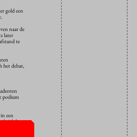
 er gold een
.
oven naar de
s later
afstand te
nten
h het debat,
tudenten
et podium
 in een
nd zich het
ijn van