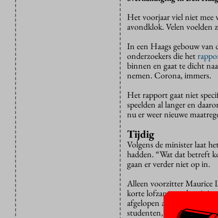
Het voorjaar viel niet mee 
avondklok. Velen voelden z
In een Haags gebouw van de
onderzoekers die het
rappo
binnen en gaat te dicht naas
nemen. Corona, immers.
Het rapport gaat niet speci
speelden al langer en daar
nu er weer nieuwe maatreg
Tijdig
Volgens de minister laat h
hadden. “Wat dat betreft ko
gaan er verder niet op in.
Alleen voorzitter Maurice 
korte lofzang op de ministe
afgelopen anderhalf jaar s
studenten, dan is het deze 