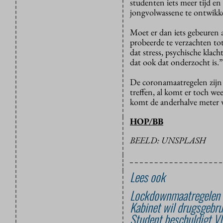
studenten iets meer tijd en
jongvolwassene te ontwikke
Moet er dan iets gebeuren a
probeerde te verzachten tot
dat stress, psychische klac
dat ook dat onderzocht is.”
De coronamaatregelen zijn 
treffen, al komt er toch w
komt de anderhalve meter w
HOP/BB
BEELD: UNSPLASH
Lees ook
Lockdownmaatregelen s
Kabinet wil drugsgebru
Student beschuldigt V