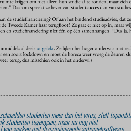
 ruimte krijgen om niet alleen hun studie af te ronden, maar zich o
len.” Daarom spreekt ze liever van studentsucces dan van studies
an de studiefinanciering? Of aan het bindend studieadvies, dat ze 
 de Tweede Kamer haar terugfloot? Ze gaat er niet op in, maar wij
hten en studiefinanciering niet één op één samenhangen. “Dus ja, h
inmiddels al deels
uitgelekt
. Ze lijken het hoger onderwijs niet rec
eer een soort lockdown en moet de horeca weer vroeg de deuren sl
eer terug, dus misschien ook in het onderwijs.
chaadden studenten meer dan het virus, stelt topambt
ik studenten tegengaan, maar nu nog niet
U van werken met discriminerende antispieksoftware