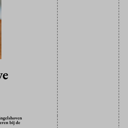
we
Engelshoven
eren bij de