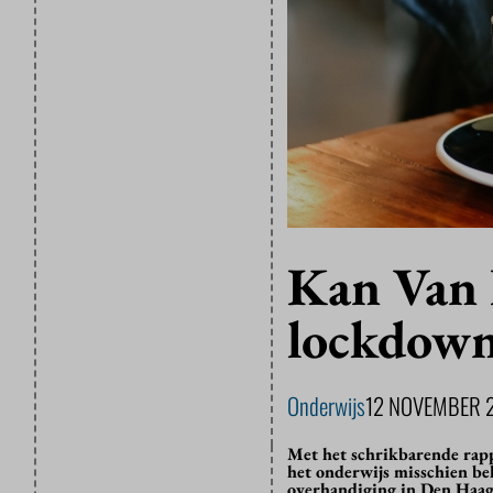
Kan Van 
lockdown
Onderwijs
12 NOVEMBER 
Met het schrikbarende rap
het onderwijs misschien be
overhandiging in Den Haag