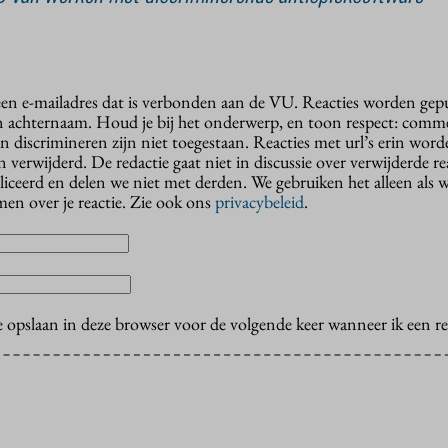
 een e-mailadres dat is verbonden aan de VU. Reacties worden gep
n achternaam. Houd je bij het onderwerp, en toon respect: comme
n discrimineren zijn niet toegestaan. Reacties met url’s erin wor
erwijderd. De redactie gaat niet in discussie over verwijderde reac
liceerd en delen we niet met derden. We gebruiken het alleen als 
en over je reactie. Zie ook ons
privacybeleid
.
e opslaan in deze browser voor de volgende keer wanneer ik een rea