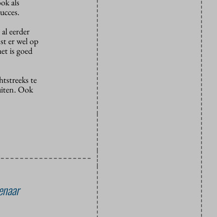
ok als
ucces.
al eerder
st er wel op
et is goed
htstreeks te
uiten. Ook
enaar