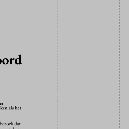
oord
er
ken als het
 bezoek dat