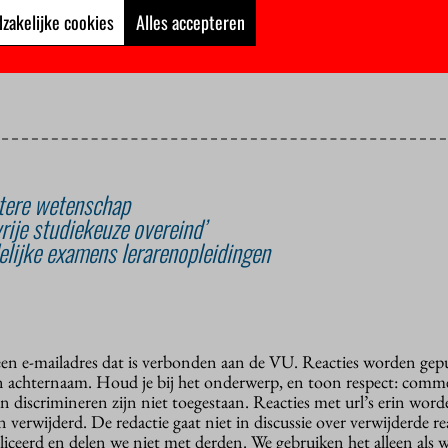
de fundamentele
kritiek
van de Onderwijsraad dat extern toezicht n
zakelijke cookies
Alles accepteren
 onderwijs te verbeteren, maar om die te bewaken. Daarvoor zou d
 moeten blijven keuren.
tere wetenschap
rije studiekeuze overeind’
elijke examens lerarenopleidingen
 een e-mailadres dat is verbonden aan de VU. Reacties worden gep
n achternaam. Houd je bij het onderwerp, en toon respect: comme
n discrimineren zijn niet toegestaan. Reacties met url’s erin wor
erwijderd. De redactie gaat niet in discussie over verwijderde reac
liceerd en delen we niet met derden. We gebruiken het alleen als 