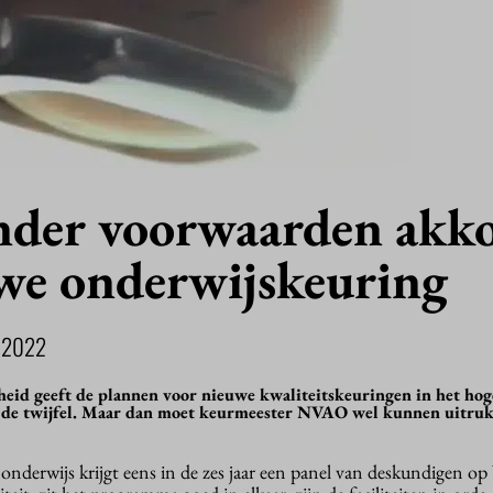
der voorwaarden akk
we onderwijskeuring
 2022
id geeft de plannen voor nieuwe kwaliteitskeuringen in het hog
n de twijfel. Maar dan moet keurmeester NVAO wel kunnen uitruk
 onderwijs krijgt eens in de zes jaar een panel van deskundigen op