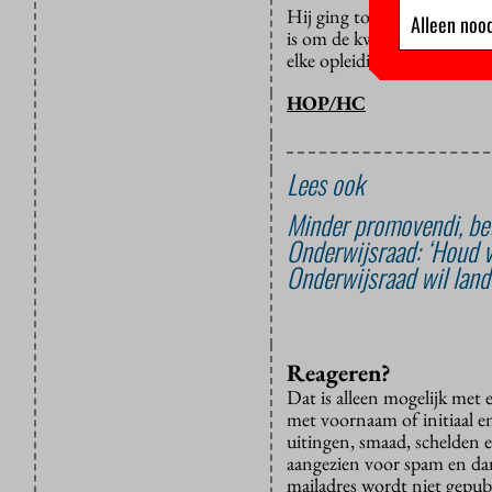
Hij ging toen niet in op 
Alleen nood
is om de kwaliteit van het
elke opleiding afzonderlijk
HOP/HC
Lees ook
Minder promovendi, be
Onderwijsraad: ‘Houd v
Onderwijsraad wil land
Reageren?
Dat is alleen mogelijk met
met voornaam of initiaal e
uitingen, smaad, schelden e
aangezien voor spam en dan v
mailadres wordt niet gepub