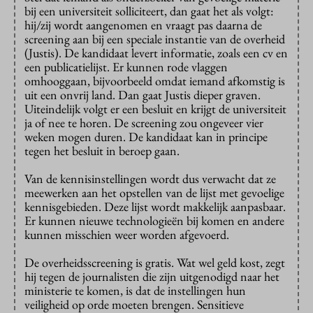
bij een universiteit solliciteert, dan gaat het als volgt:
hij/zij wordt aangenomen en vraagt pas daarna de
screening aan bij een speciale instantie van de overheid
(Justis). De kandidaat levert informatie, zoals een cv en
een publicatielijst. Er kunnen rode vlaggen
omhooggaan, bijvoorbeeld omdat iemand afkomstig is
uit een onvrij land. Dan gaat Justis dieper graven.
Uiteindelijk volgt er een besluit en krijgt de universiteit
ja of nee te horen. De screening zou ongeveer vier
weken mogen duren. De kandidaat kan in principe
tegen het besluit in beroep gaan.
Van de kennisinstellingen wordt dus verwacht dat ze
meewerken aan het opstellen van de lijst met gevoelige
kennisgebieden. Deze lijst wordt makkelijk aanpasbaar.
Er kunnen nieuwe technologieën bij komen en andere
kunnen misschien weer worden afgevoerd.
De overheidsscreening is gratis. Wat wel geld kost, zegt
hij tegen de journalisten die zijn uitgenodigd naar het
ministerie te komen, is dat de instellingen hun
veiligheid op orde moeten brengen. Sensitieve