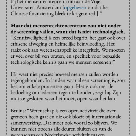
bij het mensenrechtencentrum aan de Vrije
Universiteit Amsterdam [
opgeheven
omdat het
Chinese financiering bleek te krijgen; red.].”
Maar dat mensenrechtencentrum zou niet onder
de screening vallen, want dat is niet technologisch.
“Kennisveiligheid is een breed begrip, het gaat ook over
ethische afweging en heimelijke beïnvloeding. Het
raakt ook aan wetenschappelijke integriteit. We moeten
er veel over blijven praten, en specifiek voor bepaalde
technologische kennis gaan we mensen screenen.”
Hij weet niet precies hoeveel mensen zullen worden
tegengehouden. In landen waar al een screening is, zou
het om enkele procenten gaan. Het is ook niet de
bedoeling om iedereen tegen te houden, zegt hij. Zijn
motto: gesloten waar het moet, open waar het kan.
Bruins: “Wetenschap is een open activiteit die over
grenzen heen gaat en die ook bloeit bij internationale
samenwerking. Dat moet ook vooral zo blijven. We
kunnen niet opeens alle deuren sluiten en van de
wetenschap een Nederlandse activiteit maken.