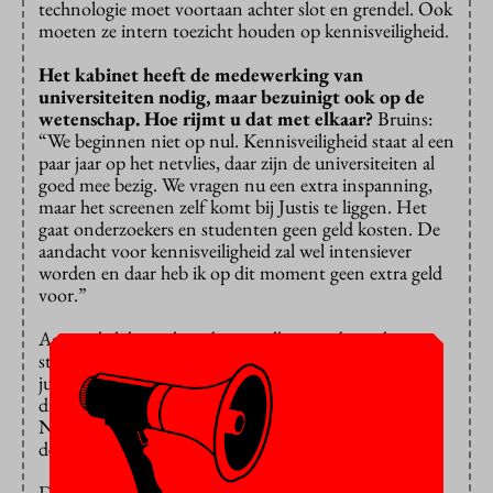
technologie moet voortaan achter slot en grendel. Ook
moeten ze intern toezicht houden op kennisveiligheid.
Het kabinet heeft de medewerking van
universiteiten nodig, maar bezuinigt ook op de
wetenschap. Hoe rijmt u dat met elkaar?
Bruins:
“We beginnen niet op nul. Kennisveiligheid staat al een
paar jaar op het netvlies, daar zijn de universiteiten al
goed mee bezig. We vragen nu een extra inspanning,
maar het screenen zelf komt bij Justis te liggen. Het
gaat onderzoekers en studenten geen geld kosten. De
aandacht voor kennisveiligheid zal wel intensiever
worden en daar heb ik op dit moment geen extra geld
voor.”
Aanvankelijk was het idee om alleen onderzoekers en
studenten van buiten Europa te screenen, maar na
juridische adviezen ging dat niet door: je mag niet
discrimineren. Daarom moeten straks ook
Nederlandse masterstudenten en onderzoekers door
de screening.
De screening komt er, wat Bruins betreft, niet voor