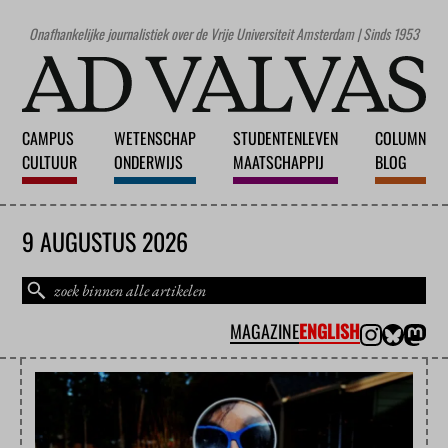
Onafhankelijke journalistiek over de Vrije Universiteit Amsterdam | Sinds 1953
CAMPUS
WETENSCHAP
STUDENTENLEVEN
COLUMN
CULTUUR
ONDERWIJS
MAATSCHAPPIJ
BLOG
9 AUGUSTUS 2026
MAGAZINE
ENGLISH