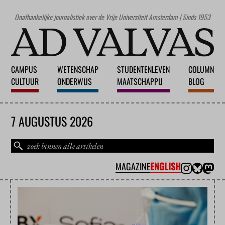
Onafhankelijke journalistiek over de Vrije Universiteit Amsterdam | Sinds 1953
CAMPUS
WETENSCHAP
STUDENTENLEVEN
COLUMN
CULTUUR
ONDERWIJS
MAATSCHAPPIJ
BLOG
7 AUGUSTUS 2026
MAGAZINE
ENGLISH