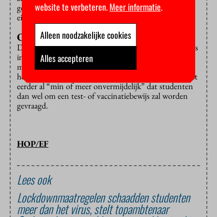
website te verbeteren.
Meer informatie
.
gedaan. Maar we spreken studenten wel aan op hun
eigen verantwoordelijkheid.”
Alleen noodzakelijke cookies
Onvermijdelijk
De vraag blijft of dat in september gaat veranderen, als
instellingen nog vaker open willen en de anderhalve
Alles accepteren
meter afstand idealiter zouden loslaten. De Tilburgse
hoogleraar onderwijsrecht Paul Zoontjens
noemde
het
eerder al “min of meer onvermijdelijk” dat studenten
dan wel om een test- of vaccinatiebewijs zal worden
gevraagd.
HOP/EF
Lees ook
Lockdownmaatregelen schaadden studenten
meer dan het virus, stelt topambtenaar