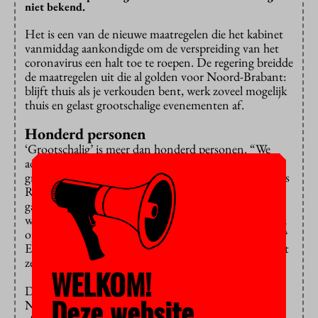
niet bekend.
Het is een van de nieuwe maatregelen die het kabinet
vanmiddag aankondigde om de verspreiding van het
coronavirus een halt toe te roepen. De regering breidde
de maatregelen uit die al golden voor Noord-Brabant:
blijft thuis als je verkouden bent, werk zoveel mogelijk
thuis en gelast grootschalige evenementen af.
Honderd personen
‘Grootschalig’ is meer dan honderd personen. “We
adviseren hogescholen en universiteiten om
grootschalige hoorcolleges online aan te bieden”, aldus
Rutte. Wat de VU en de andere universiteiten precies
gaan doen met dat advies, is nog niet bekend. Want
wat betekent het advies voor grote groepen studenten
op het campusplein, of in het restaurant bijvoorbeeld?
En verwachten we nu van de docent-onderzoekers dat
ze thuis gaan werken of juist niet?
WELKOM!
Dat de maatregelen zijn uitgebreid is nodig omdat
Deze website
Nederland “niet meer exact grip heeft op wat zich