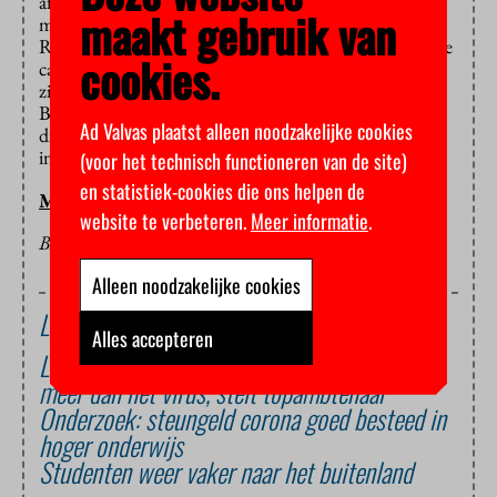
afspeelt: we kennen de infecties en de bronnen niet
maakt gebruik van
meer exact”, zei viroloog Jaap van Dissel van het
RIVM op de persconferentie. De druk op de intensive
cookies.
care-afdelingen van de ziekenhuizen wordt groter, er
zijn meer besmettingen vanuit buurlanden en voor
Brabantse besmettingen is inmiddels vastgesteld dat
Ad Valvas plaatst alleen noodzakelijke cookies
die vanuit verschillende bronnen komen. “De situatie
in Nederland is aan het kantelen.”
(voor het technisch functioneren van de site)
en statistiek-cookies die ons helpen de
MARIEKE KOLKMAN
website te verbeteren.
Meer informatie
.
BEELD: STUDIO VU/PETER VALCKX
Alleen noodzakelijke cookies
Lees ook
Alles accepteren
Lockdownmaatregelen schaadden studenten
meer dan het virus, stelt topambtenaar
Onderzoek: steungeld corona goed besteed in
hoger onderwijs
Studenten weer vaker naar het buitenland