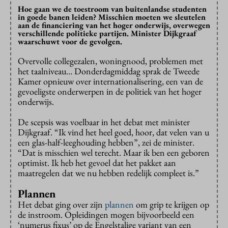
Hoe gaan we de toestroom van buitenlandse studenten
in goede banen leiden? Misschien moeten we sleutelen
aan de financiering van het hoger onderwijs, overwegen
verschillende politieke partijen. Minister Dijkgraaf
waarschuwt voor de gevolgen.
Overvolle collegezalen, woningnood, problemen met
het taalniveau… Donderdagmiddag sprak de Tweede
Kamer opnieuw over internationalisering, een van de
gevoeligste onderwerpen in de politiek van het hoger
onderwijs.
De scepsis was voelbaar in het debat met minister
Dijkgraaf. “Ik vind het heel goed, hoor, dat velen van u
een glas-half-leeghouding hebben”, zei de minister.
“Dat is misschien wel terecht. Maar ik ben een geboren
optimist. Ik heb het gevoel dat het pakket aan
maatregelen dat we nu hebben redelijk compleet is.”
Plannen
Het debat ging over zijn
plannen
om grip te krijgen op
de instroom. Opleidingen mogen bijvoorbeeld een
‘numerus fixus’ op de Engelstalige variant van een