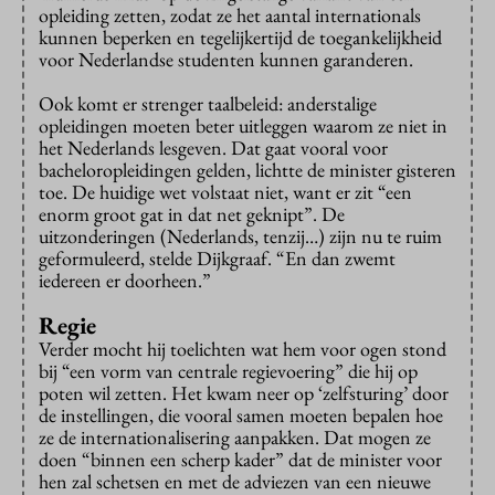
opleiding zetten, zodat ze het aantal internationals
kunnen beperken en tegelijkertijd de toegankelijkheid
voor Nederlandse studenten kunnen garanderen.
Ook komt er strenger taalbeleid: anderstalige
opleidingen moeten beter uitleggen waarom ze niet in
het Nederlands lesgeven. Dat gaat vooral voor
bacheloropleidingen gelden, lichtte de minister gisteren
toe. De huidige wet volstaat niet, want er zit “een
enorm groot gat in dat net geknipt”. De
uitzonderingen (Nederlands, tenzij…) zijn nu te ruim
geformuleerd, stelde Dijkgraaf. “En dan zwemt
iedereen er doorheen.”
Regie
Verder mocht hij toelichten wat hem voor ogen stond
bij “een vorm van centrale regievoering” die hij op
poten wil zetten. Het kwam neer op ‘zelfsturing’ door
de instellingen, die vooral samen moeten bepalen hoe
ze de internationalisering aanpakken. Dat mogen ze
doen “binnen een scherp kader” dat de minister voor
hen zal schetsen en met de adviezen van een nieuwe