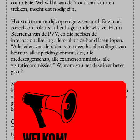
commissie. Wel wil hij aan de ‘noodrem’ kunnen
trekken, mocht dat nodig zijn.
Het stuitte natuurlijk op enige weerstand. Er zijn al
zoveel controleurs in het hoger onderwijs, zei Harm
Beertema van de PVV, en die hebben de
internationalisering allemaal uit de hand laten lopen.
“Alle leden van de raden van toezicht, alle colleges van
bestuur, alle opleidingscommissies, alle
medezeggenschap, alle examencommissies, alle
visitatiecommissies.” Waarom zou het deze keer beter
gaan?
Maar Dijkgraaf bleef vertrouwen houden. De
instellingen snappen het probleem heus wel. “We leven
in een andere tijd. Het piept en kraakt nu. Velen van u
gewezen op de prikkels die dat stimuleren, en we
komen nu in een andere tijd.”
Olifant in de kamer
De grootste prikkel is wellicht de financiering. Daar
WELKOM!
begonnen veel partijen over, want het is “de olifant in