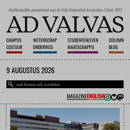
Onafhankelijke journalistiek over de Vrije Universiteit Amsterdam | Sinds 1953
CAMPUS
WETENSCHAP
STUDENTENLEVEN
COLUMN
CULTUUR
ONDERWIJS
MAATSCHAPPIJ
BLOG
9 AUGUSTUS 2026
MAGAZINE
ENGLISH