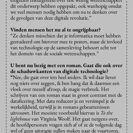
dit onderwerp hebben opgepakt, ook wanhopig omdat
we veel mensen nodig hebben om na te denken over
de gevolgen van deze digitale revolutie.”
Vinden mensen het nu al te ongrijpbaar?
“Ze denken misschien dat je informatica moet hebben
gestudeerd om hierover mee te praten, maar de invloed
van technologie op de samenleving behoort echt tot
het domein van de sociale wetenschappen.”
U bent nu bezig met een roman. Gaat die ook over
de schaduwkanten van digitale technologie?
“
Nee, die gaat over iets heel anders. Ik wil daar liever
nog niets over zeggen, ik ben bang dat ik daarmee een
vloek over mezelf afroep, de magie verbreek. Het
schrijven van een roman staat in groot contrast met de
dataficering. Met data reduceer je en versimpel je de
werkelijkheid, terwijl je in romans gebeurtenissen
uitvouwt. Het mooiste voorbeeld hiervan is
To the
lighthouse
van Virginia Woolf. Het gaat nergens over,
de hoofdpersonen vragen zich af of ze de volgende dag
wel of geen uitstapje zullen maken naar de vuurtoren.