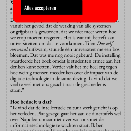
Welk toekomscenario jaagt u de meeste schrik
Alles accepteren
aan?
“In het zwartste scenario ben ik bang voor defaitisme.
Dat we dingen gaan opgeven, stoppen met nadenken,
vanuit het gevoel dat de werking van alle systemen
ongrijpbaar is geworden, dat we niet meer weten hoe
we erop moeten reageren. Het is wat mij betreft aan
universiteiten om dat te voorkomen. Toen
Doe zelf
normaal
uitkwam, stuurde één universiteit me een bos
bloemen. Dat was me nog nooit gebeurd. De instelling
waardeerde het boek omdat je studenten ermee aan het
denken kunt zetten. Verder valt het me heel erg tegen
hoe weinig mensen meedenken over de impact van de
digitale technologie in de samenleving. Ik vind dat we
veel te veel met ons gezicht naar de geschiedenis
staan.”
Hoe bedoelt u dat?
“Ik vind dat de intellectuele cultuur sterk gericht is op
het verleden. Plat gezegd gaat het aan de dinertafels wel
over Napoleon, maar niet over wat ons met de
informatietechnologie te wachten staat. Ik ben
enigszins teleurgesteld over hoe weinig wetenschappers