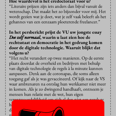
Hoe waardevol is het eredoctoraat voor u?
“Literaire prijzen zijn iets anders dan bijval vanuit de
wetenschap. Dat maakt het zo bijzonder voor mij. Het
wordt gezien wat je doet, wat je zelf vaak beleeft als het
gehannes van een eenzaam ploeterende freelancer.”
In het persbericht prijst de VU uw jongste essay
Doe zelf normaal
, waarin u laat zien hoe de
rechtsstaat en democratie in het gedrang komen
door de digitale technologie. Waaruit blijkt dat
volgens u?
“Het recht verandert op twee manieren. Op de eerste
plaats doordat de overheid en bedrijven met behulp
van digitale technologie de regels à la minute kunnen
aanpassen. Denk aan de coronapas, die soms alleen
toegang gaf als je was gevaccineerd. Of kijk naar de VS
waar ambtenaren na ontslag hun werkkamer niet meer
in komen. Als je zo dwingend handhaaft, ontneem je
mensen hun relatie met de wet, hun eigen
verantwoordelijkheid om zich al dan niet aan regels te
houden. Op de tweede plaats verandert het recht
doordat we niet meer kijken naar het gedrag van
mensen maar naar hun dataprofiel. Na koppeling van