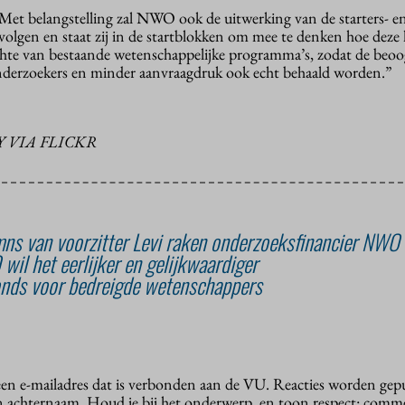
 “Met belangstelling zal NWO ook de uitwerking van de starters- e
olgen en staat zij in de startblokken om mee te denken hoe deze 
hte van bestaande wetenschappelijke programma’s, zodat de beo
nderzoekers en minder aanvraagdruk ook echt behaald worden.”
 VIA FLICKR
ns van voorzitter Levi raken onderzoeksfinancier NWO
il het eerlijker en gelijkwaardiger
nds voor bedreigde wetenschappers
 een e-mailadres dat is verbonden aan de VU. Reacties worden gep
n achternaam. Houd je bij het onderwerp, en toon respect: comme