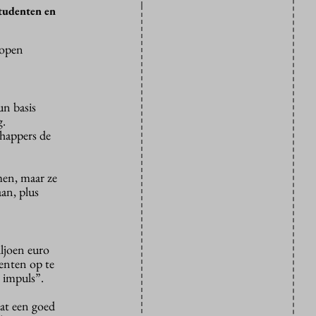
studenten en
lopen
un basis
g.
chappers de
men, maar ze
an, plus
ljoen euro
denten op te
 impuls”.
at een goed