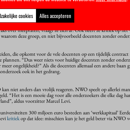
s de
reactie
van hoogleraar Ingrid Robeyns, een van de drijvende k
aar krijgt de wetenschap “eindelijk zuurstof” en op Twitter clai
 overtuigd dat WOinActie het verschil heeft gemaakt.”
zakelijke cookies
Alles accepteren
en, bijvoorbeeld over mogelijke structurele veranderingen in het ho
raks over meepraten, vraagt ze zich af. Ook heeft ze kritiek op het
: waarom deze groep, en niet bijvoorbeeld docenten zonder onder
iden, die opkomt voor de vele docenten op een tijdelijk contract
de plannen. “Dus weer niets voor huidige docenten zonder onderz
r meer ongelijkheid?” Als die docenten allemaal een andere baan 
 onderzoek ook in het gedrang.
an niet anders dan vrolijk reageren. NWO speelt op allerlei man
 geld. “Het is een mooie dag voor alle onderzoekers die elke dag h
and”, aldus voorzitter Marcel Levi.
 universiteiten 300 miljoen euro besteden aan ‘werkkapitaal’ Eerd
Levi
kritiek
op dat idee: misschien kun je het geld beter via NWO v