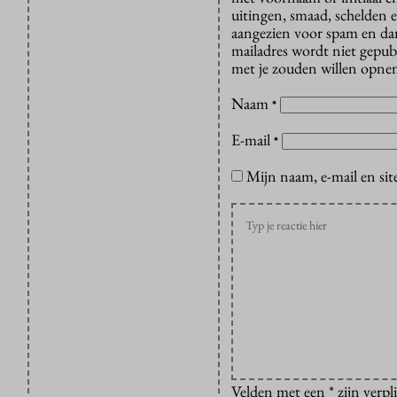
uitingen, smaad, schelden e
aangezien voor spam en dan v
mailadres wordt niet gepub
met je zouden willen opnem
Naam
*
E-mail
*
Mijn naam, e-mail en sit
Velden met een * zijn verpl