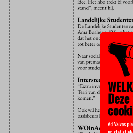
idee. Het hbo trekt bijvoo
stand”, meent hij.
Landelijke Student
De Landelijke Studentenvak
Ama Boahene. “Maar het gro
dat het onderwijs en stude
tot beter onderwijs moeten
Naar sociale veiligheid en
van premasters en de aanpak
voor studenten ontzettend 
Interstedelijk Stude
WELK
“Extra investeringen in he
Terri van der Velden. “Echte
Deze 
komen.”
cooki
Ook wil het ISO “waken ov
basisbeurs kregen studente
Ad Valvas pla
WOinActie
en statistie