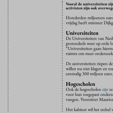
Vooral de universiteiten zi
activisten zijn ook overweg
Honderden miljoenen euro’s
vrijdag heeft minister Dijk
Universiteiten
De Universiteiten van Ne
grotendeels weer op orde br
“Universiteiten gaan hierm
ruimte om meer onderzoek
De universiteiten riepen de
willen nu niet klagen en n
eenmalig 300 miljoen euro.
Hogescholen
Ook de hogescholen
zijn
te
voor hun toegepast onderzoe
vangen. Voorzitter Maurice
Het kabinet wil het stelse