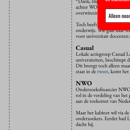
“Dank, blijheid en zorg”, i
achter WOinActie. Volgens h
overwinning: “Ik ben ervan
Alleen nood
Toch heeft ze allerlei zorg
onderwijs. Wie gaat daar st
voor universitair docenten
Casual
Lokale actiegroep Casual Le
universiteiten, beschimpt 
Dit brengt toch alleen maa
staat in de
tweet
, komt het
NWO
Onderzoeksfinancier NWO k
rol in de verdeling van het
aan de toekomst van Nederl
Maar het kabinet wil via de
onderzoekers. Eerder had 
dacht hij.