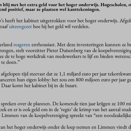
jn blij met het extra geld voor het hoger onderwijs. Hogescholen, 
end positief, maar ze plaatsen wel kanttekeningen.
 heeft het kabinet uitgetrokken voor het hoger onderwijs. Afge
graaf
uiteengezet
hoe hij het geld wil verdelen.
derland
reageren
enthousiast. Met deze investeringen kunnen ze h
engen, stelt voorzitter Pieter Duisenberg van de koepelverenigin
ee de te hoge werkdruk van medewerkers te lijf en bieden wetens
 te doen.”
 afgelopen tijd steevast dat ze 1,1 miljard euro per jaar tekortkwa
uanceren hun eigen lobby: het zou om 800 miljoen euro per jaar ga
 Daar komt het kabinet bij in de buurt.
 spreken over de plannen. De komende tien jaar krijgen ze 100 mi
k en er is ook geld om in de ‘regio’ de krimp van het aantal stu
 Limmen van de koepelvereniging spreekt van “een noodzakelijke
l van het hoger onderwijs onder de loep nemen en Limmen vindt d