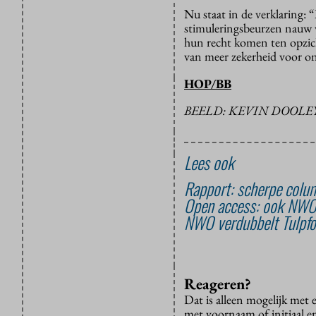
Nu staat in de verklaring:
stimuleringsbeurzen nauw v
hun recht komen ten opzic
van meer zekerheid voor o
HOP/BB
BEELD: KEVIN DOOLEY
Lees ook
Rapport: scherpe colum
Open access: ook NWO w
NWO verdubbelt Tulpfo
Reageren?
Dat is alleen mogelijk met
met voornaam of initiaal e