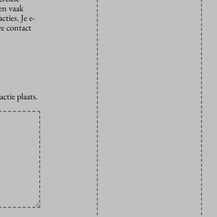
den vaak
ties. Je e-
we contact
ctie plaats.