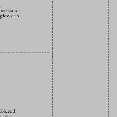
n
het best tot
ogde doelen
ubliceerd
rciële