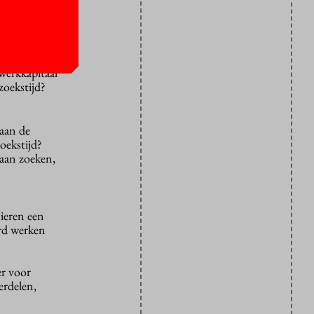
rachten
mt ze de
ger
 werkkapitaal
zoekstijd?
 aan de
oekstijd?
gaan zoeken,
ieren een
ard werken
er voor
erdelen,