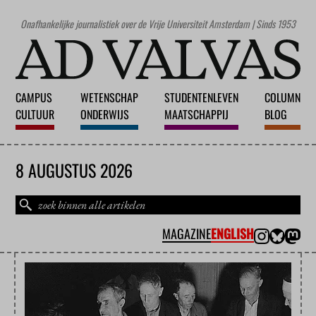
Onafhankelijke journalistiek over de Vrije Universiteit Amsterdam | Sinds 1953
CAMPUS
WETENSCHAP
STUDENTENLEVEN
COLUMN
CULTUUR
ONDERWIJS
MAATSCHAPPIJ
BLOG
8 AUGUSTUS 2026
MAGAZINE
ENGLISH