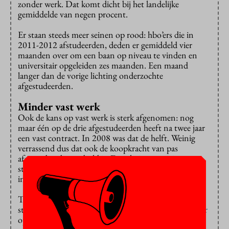
zonder werk. Dat komt dicht bij het landelijke
gemiddelde van negen procent.
Er staan steeds meer seinen op rood: hbo’ers die in
2011-2012 afstudeerden, deden er gemiddeld vier
maanden over om een baan op niveau te vinden en
universitair opgeleiden zes maanden. Een maand
langer dan de vorige lichting onderzochte
afgestudeerden.
Minder vast werk
Ook de kans op vast werk is sterk afgenomen: nog
maar één op de drie afgestudeerden heeft na twee jaar
een vast contract. In 2008 was dat de helft. Weinig
verrassend dus dat ook de koopkracht van pas
afgestudeerden gedaald is. De salarissen van jonge
starters stijgen al enige jaren minder snel dan de
inflatie.
Tijdens de recessie werden jonge hoogopgeleiden
steeds minder gewild op de arbeidsmarkt, stelt
Elsevier
op basis van onderzoek dat het liet doen onder