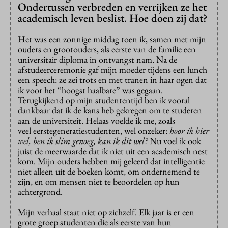
Ondertussen verbreden en verrijken ze het
academisch leven beslist. Hoe doen zij dat?
Het was een zonnige middag toen ik, samen met mijn
ouders en grootouders, als eerste van de familie een
universitair diploma in ontvangst nam. Na de
afstudeerceremonie gaf mijn moeder tijdens een lunch
een speech: ze zei trots en met tranen in haar ogen dat
ik voor het “hoogst haalbare” was gegaan.
Terugkijkend op mijn studententijd ben ik vooral
dankbaar dat ik de kans heb gekregen om te studeren
aan de universiteit. Helaas voelde ik me, zoals
veel eerstegeneratiestudenten, wel onzeker:
hoor ik hier
wel, ben ik slim genoeg, kan ik dit wel?
Nu voel ik ook
juist de meerwaarde dat ik niet uit een academisch nest
kom. Mijn ouders hebben mij geleerd dat intelligentie
niet alleen uit de boeken komt, om ondernemend te
zijn, en om mensen niet te beoordelen op hun
achtergrond.
Mijn verhaal staat niet op zichzelf. Elk jaar is er een
grote groep studenten die als eerste van hun