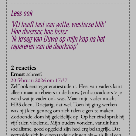
Lees ook
‘VU heeft last van witte, westerse blik’
Hoe diverser, hoe beter
‘Ik kreeg van Duwo op mijn kop na het
repareren van de deurknop’
2 reacties
Ernest
schreef:
20 februari 2026 om 17:37
Zelf ook eerstegeneratiestudent. Hee, van vaders kant
alleen maar arrebeiers in de bouw (vnl stucadoors > je
werd wat je vader ook was. Maar mijn vader mocht
HBS doen. Driejarig, dat wel. Toen hij ging werken
was hjij kien genoeg om zich talen eigen te maken.
Zodoende klom hij geleidelijk op. Op het eind sprak hij
vijf talen vloeiend. Mijn ouders vonden, vanuit hun
socialisme, goed opgeleid zijn heel erg belangrijk. Dat
vertaalde zich in eigenaardgie dingen als – als ik al een