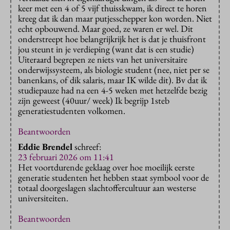
keer met een 4 of 5 vijf thuisskwam, ik direct te horen
kreeg dat ik dan maar putjesschepper kon worden. Niet
echt opbouwend. Maar goed, ze waren er wel. Dit
onderstreept hoe belangrijkrijk het is dat je thuisfront
jou steunt in je verdieping (want dat is een studie)
Uiteraard begrepen ze niets van het universitaire
onderwijssysteem, als biologie student (nee, niet per se
banenkans, of dik salaris, maar IK wilde dit). Bv dat ik
studiepauze had na een 4-5 weken met hetzelfde bezig
zijn geweest (40uur/ week) Ik begrijp 1steb
generatiestudenten volkomen.
Beantwoorden
Eddie Brendel
schreef:
23 februari 2026 om 11:41
Het voortdurende geklaag over hoe moeilijk eerste
generatie studenten het hebben staat symbool voor de
totaal doorgeslagen slachtoffercultuur aan westerse
universiteiten.
Beantwoorden