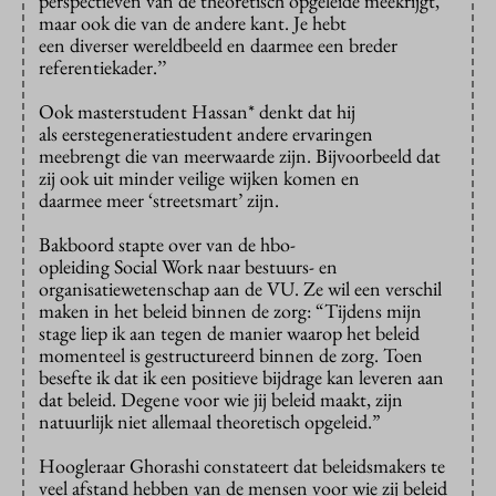
perspectieven van de theoretisch opgeleide meekrijgt,
maar ook die van de andere kant. Je hebt
een diverser wereldbeeld en daarmee een breder
referentiekader.’’
Ook masterstudent Hassan* denkt dat hij
als eerstegeneratiestudent andere ervaringen
meebrengt die van meerwaarde zijn. Bijvoorbeeld dat
zij ook uit minder veilige wijken komen en
daarmee meer ‘streetsmart’ zijn.
Bakboord stapte over van de hbo-
opleiding Social Work naar bestuurs- en
organisatiewetenschap aan de VU. Ze wil een verschil
maken in het beleid binnen de zorg: “Tijdens mijn
stage liep ik aan tegen de manier waarop het beleid
momenteel is gestructureerd binnen de zorg. Toen
besefte ik dat ik een positieve bijdrage kan leveren aan
dat beleid. Degene voor wie jij beleid maakt, zijn
natuurlijk niet allemaal theoretisch opgeleid.”
Hoogleraar Ghorashi constateert dat beleidsmakers te
veel afstand hebben van de mensen voor wie zij beleid