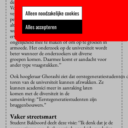
de ‘gewone’ en de academische wereld.
Volgens hoogleraar Crul vergroten en
Alleen noodzakelijke cookies
verrijken eerstegeneratiestudenten de diversiteit aan
perspectieven op de universiteit: “Ze volgen vaak een
alternatieve route, soms hebben ze ook al gewerkt, of
Alles accepteren
werken ze naast hun studie. Daarnaast kunnen ze
ervaringen meenemen hoe het bijvoorbeeld is om
ongelijkheid mee te maken of om op te groeien in
armoede. Het onderzoek op de universiteit wordt
beter wanneer de onderzoekers uit diverse
groepen komen. Daarmee komt er aandacht voor
ander type vraagstukken.’’
Ook hoogleraar Ghorashi ziet dat eerstegeneratiestudenten 
toren van de universiteit kunnen afzwakken. Ze
kunnen academici meer in aanraking laten
komen met de diversiteit in de
samenleving: “Eerstegeneratiestudenten zijn
bruggenbouwers.”
Vaker streetsmart
Student Bakboord deelt deze visie: ‘’Ik denk dat je de