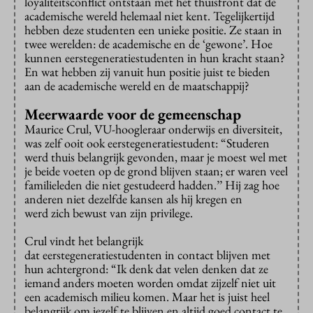
loyaliteitsconflict ontstaan met het thuisfront dat de
academische wereld helemaal niet kent. Tegelijkertijd
hebben deze studenten een unieke positie. Ze staan in
twee werelden: de academische en de ‘gewone’. Hoe
kunnen eerstegeneratiestudenten in hun kracht staan?
En wat hebben zij vanuit hun positie juist te bieden
aan de academische wereld en de maatschappij?
Meerwaarde voor de gemeenschap
Maurice Crul, VU-hoogleraar onderwijs en diversiteit,
was zelf ooit ook eerstegeneratiestudent: “Studeren
werd thuis belangrijk gevonden, maar je moest wel met
je beide voeten op de grond blijven staan; er waren veel
familieleden die niet gestudeerd hadden.’’ Hij zag hoe
anderen niet dezelfde kansen als hij kregen en
werd zich bewust van zijn privilege.
Crul vindt het belangrijk
dat eerstegeneratiestudenten in contact blijven met
hun achtergrond: “Ik denk dat velen denken dat ze
iemand anders moeten worden omdat zijzelf niet uit
een academisch milieu komen. Maar het is juist heel
belangrijk om jezelf te blijven en altijd goed contact te