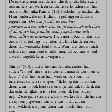
De eerstegeneratiestudenten die ik sprak, lijken zich
ook anders tot werk en studie te verhouden dan hun
ouders. Bhomika Kumar (18), bachelor geneeskunde.
Haar ouders, die uit India zijn geëmigreerd, zeiden
tegen haar:
Doe wat je wilt, we zijn hier
gekomen met een reden. Dus als jij onderzoek wilt doen
of als jij een lange studie, zoals geneeskunde, wilt
doen, zullen we je steunen
. Toch merkt Kumar dat haar
ouders het belangrijk vinden dat hun kinderen iets
doen dat werkzekerheid biedt. Waar haar ouders zich
richten op financieel rondkomen, wil Kumar vooral
zoveel mogelijk kennis vergaren.
Shirley* (30), master bestuurskunde, citeert haar
vader: “Ik leef niet om te werken, maar ik werk om te
leven.” Zelf hoopt ze haar werk en persoonlijke
interesses samen te voegen: “Ik hoop dat ik iets kan
doen waar ik ook heel veel energie uithaal. Ik denk dat
dat echt de rijkdom is in het leven. Ik ben pas op
mijn 25ste gaan studeren. Eerst werkte ik in de horeca
en op een gegeven moment was ik dat zat en
toen wilde ik iets gaan doen wat ik echt heel leuk
vind.”