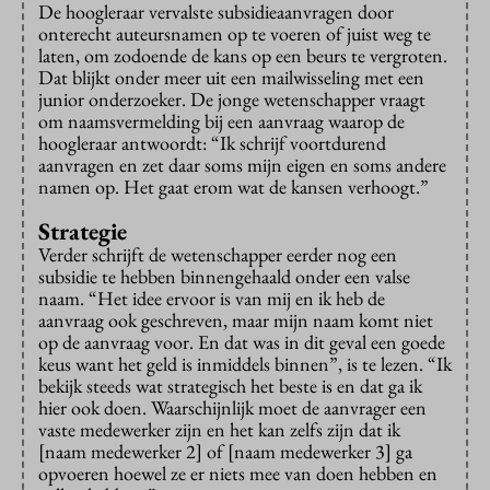
De hoogleraar vervalste subsidieaanvragen door
onterecht auteursnamen op te voeren of juist weg te
laten, om zodoende de kans op een beurs te vergroten.
Dat blijkt onder meer uit een mailwisseling met een
junior onderzoeker. De jonge wetenschapper vraagt
om naamsvermelding bij een aanvraag waarop de
hoogleraar antwoordt: “Ik schrijf voortdurend
aanvragen en zet daar soms mijn eigen en soms andere
namen op. Het gaat erom wat de kansen verhoogt.”
Strategie
Verder schrijft de wetenschapper eerder nog een
subsidie te hebben binnengehaald onder een valse
naam. “Het idee ervoor is van mij en ik heb de
aanvraag ook geschreven, maar mijn naam komt niet
op de aanvraag voor. En dat was in dit geval een goede
keus want het geld is inmiddels binnen”, is te lezen. “Ik
bekijk steeds wat strategisch het beste is en dat ga ik
hier ook doen. Waarschijnlijk moet de aanvrager een
vaste medewerker zijn en het kan zelfs zijn dat ik
[naam medewerker 2] of [naam medewerker 3] ga
opvoeren hoewel ze er niets mee van doen hebben en