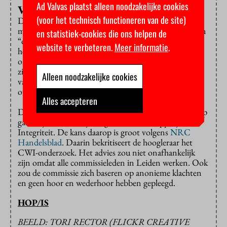
Ad Valvas plaatst alleen noodzakelijke cookies
Verdeel- en heersbeleid
(voor het technisch functioneren van de site)
De CWI sprak voor haar onderzoek met vijf
medewerkers. Daarin werd het beeld geschetst van een
en statistiek-cookies die ons helpen de
“onveilige werkomgeving met een verdeel- en
website te verbeteren.
Meer informatie
.
heersbeleid”. Bij de “autoritair geleide
onderzoekgroep” van de hoogleraar zou geen ruimte
zijn geweest voor een kritisch debat. Over de kwaliteit
Alleen noodzakelijke cookies
van het wetenschappelijke werk heeft de commissie
overigens geen twijfels.
Alles accepteren
De hoogleraar heeft enkele weken de tijd om in beroep
gaan bij het Landelijk Orgaan Wetenschappelijk
Integriteit. De kans daarop is groot volgens
NRC
Handelsblad
. Daarin bekritiseert de hoogleraar het
CWI-onderzoek. Het advies zou niet onafhankelijk
zijn omdat alle commissieleden in Leiden werken. Ook
zou de commissie zich baseren op anonieme klachten
en geen hoor en wederhoor hebben gepleegd.
HOP/IS
BEELD: TORI RECTOR (FLICKR CREATIVE