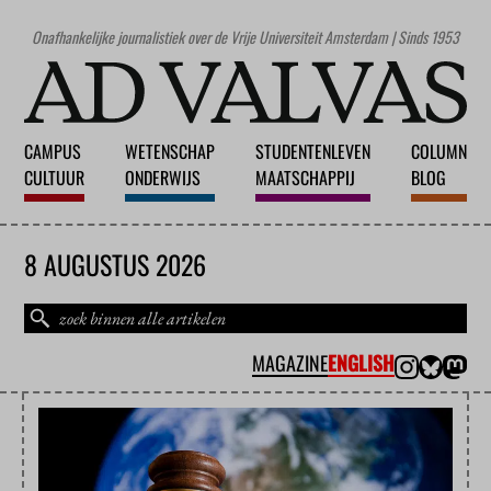
Onafhankelijke journalistiek over de Vrije Universiteit Amsterdam | Sinds 1953
CAMPUS
WETENSCHAP
STUDENTENLEVEN
COLUMN
CULTUUR
ONDERWIJS
MAATSCHAPPIJ
BLOG
8 AUGUSTUS 2026
MAGAZINE
ENGLISH