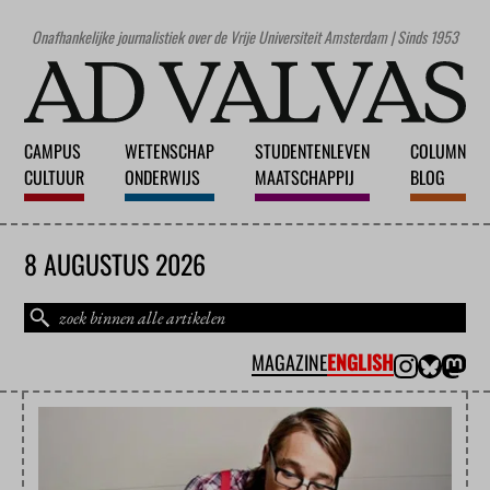
Onafhankelijke journalistiek over de Vrije Universiteit Amsterdam | Sinds 1953
CAMPUS
WETENSCHAP
STUDENTENLEVEN
COLUMN
CULTUUR
ONDERWIJS
MAATSCHAPPIJ
BLOG
8 AUGUSTUS 2026
MAGAZINE
ENGLISH