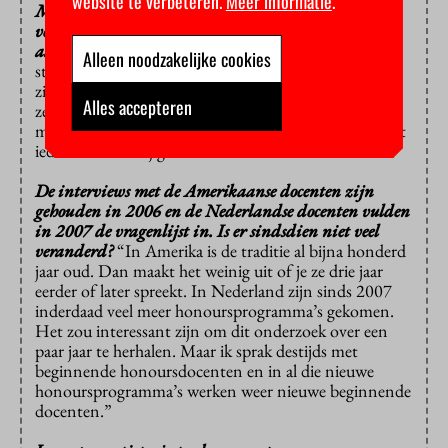
website te verbeteren.
Meer informatie
.
Moet je verschillende soorten studenten ook
verschillende soorten academische vaardigheden
aanleren?
“Het gaat vooral om de manier waarop de
Alleen noodzakelijke cookies
studenten ze verwerven. Voor honoursprogramma’s
zijn interdisciplinaire projecten erg belangrijk, waarin
Alles accepteren
ze over hun eigen vakgebied heen kijken. Zo vroeg
mogelijk onderzoek doen hoort er ook bij. Daar is niet
iedere student bij gebaat.”
De interviews met de Amerikaanse docenten zijn
gehouden in 2006 en de Nederlandse docenten vulden
in 2007 de vragenlijst in. Is er sindsdien niet veel
veranderd?
“In Amerika is de traditie al bijna honderd
jaar oud. Dan maakt het weinig uit of je ze drie jaar
eerder of later spreekt. In Nederland zijn sinds 2007
inderdaad veel meer honoursprogramma’s gekomen.
Het zou interessant zijn om dit onderzoek over een
paar jaar te herhalen. Maar ik sprak destijds met
beginnende honoursdocenten en in al die nieuwe
honoursprogramma’s werken weer nieuwe beginnende
docenten.”