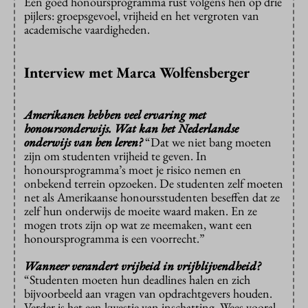
Een goed honoursprogramma rust volgens hen op drie
pijlers: groepsgevoel, vrijheid en het vergroten van
academische vaardigheden.
Interview met Marca Wolfensberger
Amerikanen hebben veel ervaring met
honoursonderwijs. Wat kan het Nederlandse
onderwijs van hen leren?
“Dat we niet bang moeten
zijn om studenten vrijheid te geven. In
honoursprogramma’s moet je risico nemen en
onbekend terrein opzoeken. De studenten zelf moeten
net als Amerikaanse honoursstudenten beseffen dat ze
zelf hun onderwijs de moeite waard maken. En ze
mogen trots zijn op wat ze meemaken, want een
honoursprogramma is een voorrecht.”
Wanneer verandert vrijheid in vrijblijvendheid?
“Studenten moeten hun deadlines halen en zich
bijvoorbeeld aan vragen van opdrachtgevers houden.
Verder is het een kwestie van inschatting. Wees vooral