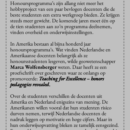
Honoursprogramma’s zijn allang niet meer het
hobbyproject van een paar bevlogen docenten die de
beste studenten een extra werkgroep bieden. Ze krijgen
steeds meer gewicht. De komende jaren moet één op
de tien studenten aan zo’n programma deelnemen,
vinden overheid en onderwijsinstellingen.
In Amerika bestaan al bijna honderd jaar
honoursprogramma’s. Wat vinden Nederlandse en
Amerikaanse docenten belangrijk als ze
honoursstudenten lesgeven, wilde geowetenschapper
Marca Wolfensberger
weten. Daar heeft ze een
proefschrift over geschreven waar ze onlangs op
promoveerde:
Teaching for Excellence – honors
pedagogies revealed
.
Over de studenten verschillen de docenten uit
Amerika en Nederland enigszins van mening. De
Amerikanen willen vooral dat hun studenten risico
durven nemen, terwijl Nederlandse docenten de
nadruk leggen op motivatie en hoge cijfers. Maar in
hun onderwijsopvatting bleken ze tamelijk eensgezind.