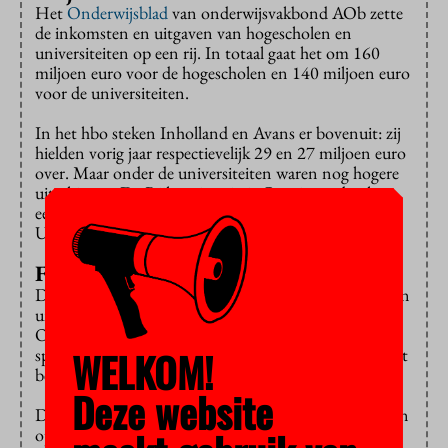
Het
Onderwijsblad
van onderwijsvakbond AOb zette
de inkomsten en uitgaven van hogescholen en
universiteiten op een rij. In totaal gaat het om 160
miljoen euro voor de hogescholen en 140 miljoen euro
voor de universiteiten.
In het hbo steken Inholland en Avans er bovenuit: zij
hielden vorig jaar respectievelijk 29 en 27 miljoen euro
over. Maar onder de universiteiten waren nog hogere
uitschieters. De Rijksuniversiteit Groningen boekte
een overschot van 39 miljoen en de Universiteit
Utrecht kwam zelfs tot 42,5 miljoen euro.
Flinke spaarpot
De afgelopen jaren zijn de reserves van hogescholen en
universiteiten flink opgelopen, aldus het
Onderwijsblad, dat van “opgepompte reserves”
WELKOM!
spreekt. De vakbond wil liever dat het geld goed wordt
besteed dan dat het in een spaarpot belandt.
Deze website
De onderwijsinstellingen moeten drie jaar lang interen
op hun reserves. Met ingang van 2015 moeten ze