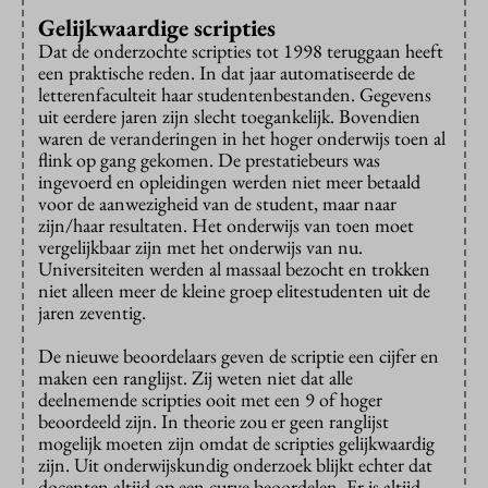
Gelijkwaardige scripties
Dat de onderzochte scripties tot 1998 teruggaan heeft
een praktische reden. In dat jaar automatiseerde de
letterenfaculteit haar studentenbestanden. Gegevens
uit eerdere jaren zijn slecht toegankelijk. Bovendien
waren de veranderingen in het hoger onderwijs toen al
flink op gang gekomen. De prestatiebeurs was
ingevoerd en opleidingen werden niet meer betaald
voor de aanwezigheid van de student, maar naar
zijn/haar resultaten. Het onderwijs van toen moet
vergelijkbaar zijn met het onderwijs van nu.
Universiteiten werden al massaal bezocht en trokken
niet alleen meer de kleine groep elitestudenten uit de
jaren zeventig.
De nieuwe beoordelaars geven de scriptie een cijfer en
maken een ranglijst. Zij weten niet dat alle
deelnemende scripties ooit met een 9 of hoger
beoordeeld zijn. In theorie zou er geen ranglijst
mogelijk moeten zijn omdat de scripties gelijkwaardig
zijn. Uit onderwijskundig onderzoek blijkt echter dat
docenten altijd op een curve beoordelen. Er is altijd