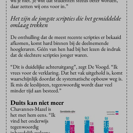
wil je niet. Je wilt dat studenten steeds beter worden,
daar zetten wij ons voor in.”
Het zijn de jongste scripties die het gemiddelde
omlaag trekken
De onthulling dat de meest recente scripties er bekaaid
afkomen, komt hard binnen bij de deelnemende
hoogleraren. Géén van hen had bij het lezen de indruk
dat de slechtere scripties jonger waren.
“Dit is duidelijke achteruitgang”, zegt De Voogd. “Ik
vrees voor de verklaring. Dat het vak uitgehold is, komt
waarschijnlijk doordat de systematische opbouw weg is.
Ik mis de leeslijsten, tegenwoordig wordt daar veel
minder tijd aan besteed.”
Duits kan niet meer
Chavannes-Mazel is
het met hem eens. “Ik
vind het onderwijs
tegenwoordig
inhoudelijk weleens