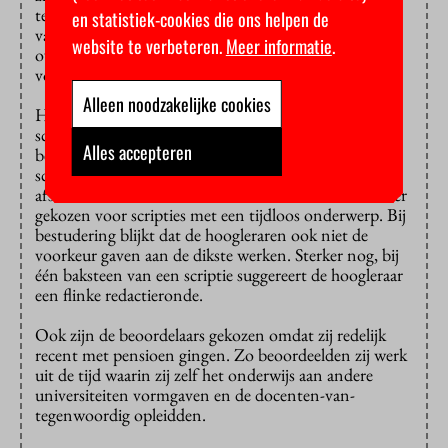
teloorgang van het onderwijs is tenslotte al de hobby
en statistiek-cookies die ons helpen de
van ouderen sinds Socrates (469 v. Chr.) mopperde
website te verbeteren.
Meer informatie
.
over de jeugd-van-tegenwoordig: ‘Ze geven de
voorkeur aan kletspraatjes in plaats van training.’
Alleen noodzakelijke cookies
Het kan een smaakverschil in onderwerpkeuze van de
scriptie zijn waardoor ze de oudere scripties beter
Alles accepteren
beoordeelden. Of een voorkeur voor de dikkere
scripties uit de tijd dat studenten langer over hun
afstuderen mochten doen. Om dat te voorkomen is er
gekozen voor scripties met een tijdloos onderwerp. Bij
bestudering blijkt dat de hoogleraren ook niet de
voorkeur gaven aan de dikste werken. Sterker nog, bij
één baksteen van een scriptie suggereert de hoogleraar
een flinke redactieronde.
Ook zijn de beoordelaars gekozen omdat zij redelijk
recent met pensioen gingen. Zo beoordeelden zij werk
uit de tijd waarin zij zelf het onderwijs aan andere
universiteiten vormgaven en de docenten-van-
tegenwoordig opleidden.