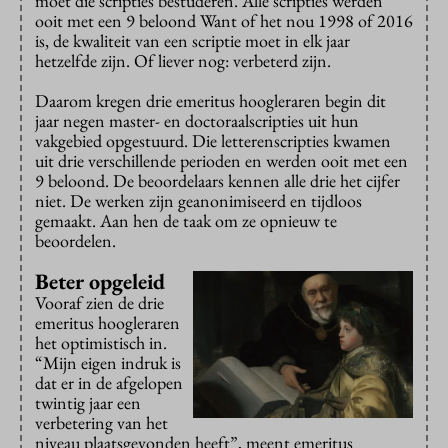
moet die scripties bestuderen.
Alle scripties werden
ooit met een 9 beloond
Want of het nou 1998 of 2016
is, de kwaliteit van een scriptie moet in elk jaar
hetzelfde zijn. Of liever nog: verbeterd zijn.
Daarom kregen drie emeritus hoogleraren begin dit
jaar negen master- en doctoraalscripties uit hun
vakgebied opgestuurd. Die letterenscripties kwamen
uit drie verschillende perioden en werden ooit met een
9 beloond. De beoordelaars kennen alle drie het cijfer
niet. De werken zijn geanonimiseerd en tijdloos
gemaakt. Aan hen de taak om ze opnieuw te
beoordelen.
Beter opgeleid
Vooraf zien de drie
emeritus hoogleraren
het optimistisch in.
“Mijn eigen indruk is
dat er in de afgelopen
twintig jaar een
verbetering van het
niveau plaatsgevonden heeft”, meent emeritus