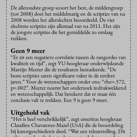
De alleroudste groep scoort het best, de middengroep
(tot 2008) doet het middelmatig en de scripties van na
2008 worden het allerslechtst beoordeeld. De vier
slechtste scripties zijn allemaal van na 2011. Het zijn
de jongste scripties die het gemiddelde zo omlaag
trekken.
Geen 9 meer
“Er zit een negatieve correlatie tussen de rangordes van
kwaliteit en tijd”, zegt VU-hoogleraar onderwijskunde
Martijn Meeter die de resultaten bestudeerde. “De
beste scripties zaten significant vaker in de eerdere
jaren.” Voor de wetenschappers onder ons: “rho=.572,
p=.002”. Meeter noemt het onderzoek indrukwekkend
en wetenschappelijk. Dat betekent dat er maar één
conclusie valt te trekken. Een 9 is geen 9 meer.
Uitgehold vak
“Het is heel verschrikkelijk”, zegt emeritus hoogleraar
Claudine Chavannes-Mazel (UvA) die de beoordeling
bij kunstgeschiedenis deed. “Wat een teleurstelling. Dit