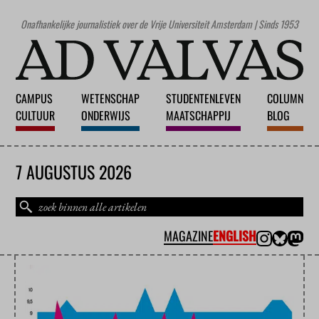
Onafhankelijke journalistiek over de Vrije Universiteit Amsterdam | Sinds 1953
CAMPUS
WETENSCHAP
STUDENTENLEVEN
COLUMN
CULTUUR
ONDERWIJS
MAATSCHAPPIJ
BLOG
7 AUGUSTUS 2026
MAGAZINE
ENGLISH