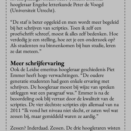
hoogleraar Engelse letterkunde Peter de Voogd
(Universiteit Utrecht).
“De staf is beter opgeleid en men wordt meer begeleid
bij het schrijven van scripties. Toen ik zelf een
proefschrift schreef, moest ik alles zelf bedenken. Hoe
verdedig je een stelling, hoe zet je een onderzoek op?
Als studenten nu binnenkomen bij hun studie, leren
ze dat meteen.”
Meer schrijfervaring
Ook de Leidse emeritus hoogleraar geschiedenis Piet
Emmer heeft hoge verwachtingen. “De oudere
generatie studenten had geen enkele ervaring met
schrijven. De hoogleraar moest bij wijze van spreken
uitleggen wat een paragraaf was.” Emmer is na de
beoordeling ook blij verrast door de kwaliteit van de
scripties.
De vier slechtste scripties zijn allemaal van na
2011
“Ik vond het niveau niet slecht, er zaten wel wat
zessen bij, maar gemiddeld waren ze aardig.”
Zessen? Inderdaad. Zessen. De drie hoogleraren wisten