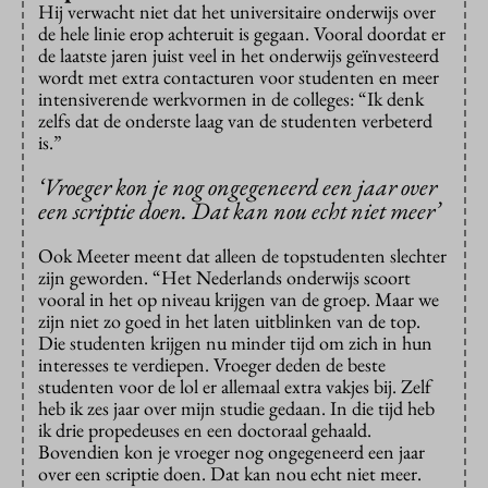
Hij verwacht niet dat het universitaire onderwijs over
de hele linie erop achteruit is gegaan. Vooral doordat er
de laatste jaren juist veel in het onderwijs geïnvesteerd
wordt met extra contacturen voor studenten en meer
intensiverende werkvormen in de colleges: “Ik denk
zelfs dat de onderste laag van de studenten verbeterd
is.”
‘Vroeger kon je nog ongegeneerd een jaar over
een scriptie doen. Dat kan nou echt niet meer’
Ook Meeter meent dat alleen de topstudenten slechter
zijn geworden. “Het Nederlands onderwijs scoort
vooral in het op niveau krijgen van de groep. Maar we
zijn niet zo goed in het laten uitblinken van de top.
Die studenten krijgen nu minder tijd om zich in hun
interesses te verdiepen. Vroeger deden de beste
studenten voor de lol er allemaal extra vakjes bij. Zelf
heb ik zes jaar over mijn studie gedaan. In die tijd heb
ik drie propedeuses en een doctoraal gehaald.
Bovendien kon je vroeger nog ongegeneerd een jaar
over een scriptie doen. Dat kan nou echt niet meer.