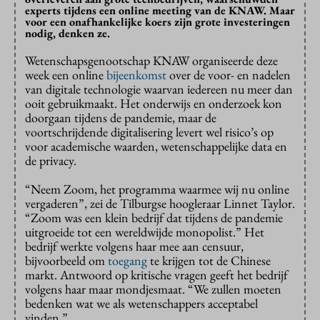
experts tijdens een online meeting van de KNAW. Maar
voor een onafhankelijke koers zijn grote investeringen
nodig, denken ze.
Wetenschapsgenootschap KNAW organiseerde deze
week een online
bijeenkomst
over de voor- en nadelen
van digitale technologie waarvan iedereen nu meer dan
ooit gebruikmaakt. Het onderwijs en onderzoek kon
doorgaan tijdens de pandemie, maar de
voortschrijdende digitalisering levert wel risico’s op
voor academische waarden, wetenschappelijke data en
de privacy.
“Neem Zoom, het programma waarmee wij nu online
vergaderen”, zei de Tilburgse hoogleraar Linnet Taylor.
“Zoom was een klein bedrijf dat tijdens de pandemie
uitgroeide tot een wereldwijde monopolist.” Het
bedrijf werkte volgens haar mee aan censuur,
bijvoorbeeld om
toegang
te krijgen tot de Chinese
markt. Antwoord op kritische vragen geeft het bedrijf
volgens haar maar mondjesmaat. “We zullen moeten
bedenken wat we als wetenschappers acceptabel
vinden.”