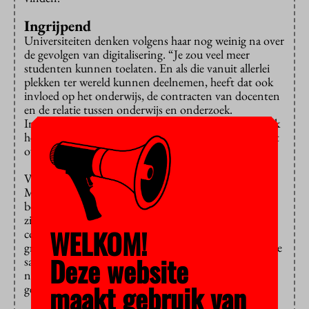
Ingrijpend
Universiteiten denken volgens haar nog weinig na over
de gevolgen van digitalisering. “Je zou veel meer
studenten kunnen toelaten. En als die vanuit allerlei
plekken ter wereld kunnen deelnemen, heeft dat ook
invloed op het onderwijs, de contracten van docenten
en de relatie tussen onderwijs en onderzoek.
Instellingen en overheden gaan hun geld dan mogelijk
heel anders besteden. Daar hebben we nog geen debat
over gevoerd.”
Volgens de Maastrichtse hoogleraar Valentina
Mazzucato zijn wereldwijde digitale netwerken heel
belangrijk voor wetenschappers uit armere landen die
zich bijvoorbeeld geen dure reizen naar internationale
WELKOM!
conferenties kunnen veroorloven. En ook voor
grensoverschrijdend onderzoek, dataverzameling en de
Deze website
samenwerking met andere wetenschappers zijn die
netwerken erg handig. “Het leidt tot meer
maakt gebruik van
gelijkwaardigheid.”