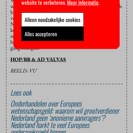
Wetenschappers willen weleens op twee paarden
website te verbeteren.
Meer informatie
.
wedden en hun onderzoeksvoorstel zowel bij NWO als
bij de ERC indienen. Vorig jaar
opperde
NWO-
voorzitter Marcel Levi dat wetenschappers hun
Alleen noodzakelijke cookies
Nederlandse beurs zouden moeten teruggeven als ze
kort daarna ook een Europese beurs ontvangen. “Dat
Alles accepteren
zou wel solidair zijn met wetenschappers die naast een
beurs grijpen. Hoe dan ook willen we die discussie op
gang brengen.”
HOP/BB & AD VALVAS
BEELD: VU
Lees ook
Onderhandelen over Europees
wetenschapsgeld: waarom wil grootverdiener
Nederland geen ‘anonieme aanvragers’?
Nederland harkt te veel Europees
onderzoeksgeld binnen