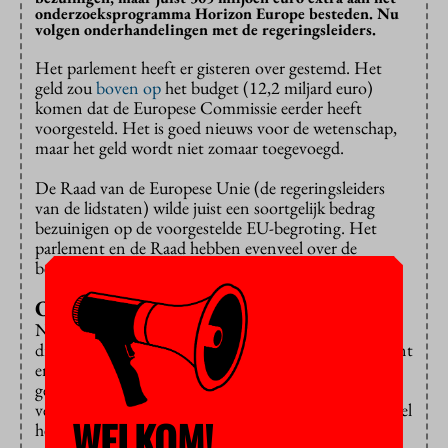
onderzoeksprogramma Horizon Europe besteden. Nu
volgen onderhandelingen met de regeringsleiders.
Het parlement heeft er gisteren over gestemd. Het
geld zou
boven op
het budget (12,2 miljard euro)
komen dat de Europese Commissie eerder heeft
voorgesteld. Het is goed nieuws voor de wetenschap,
maar het geld wordt niet zomaar toegevoegd.
De Raad van de Europese Unie (de regeringsleiders
van de lidstaten) wilde juist een soortgelijk bedrag
bezuinigen op de voorgestelde EU-begroting. Het
parlement en de Raad hebben evenveel over de
begroting te zeggen.
Onderhandelen
Nu moeten ze er dus
samen uitkomen
. De komende
drie weken gaan vertegenwoordigers van het parlement
en de Raad onderhandelen. Zij komen dan met een
gezamenlijke verklaring. Als alles goed gaat, wordt die
verklaring binnen twee weken goedgekeurd door zowel
WELKOM!
het parlement als de Raad.