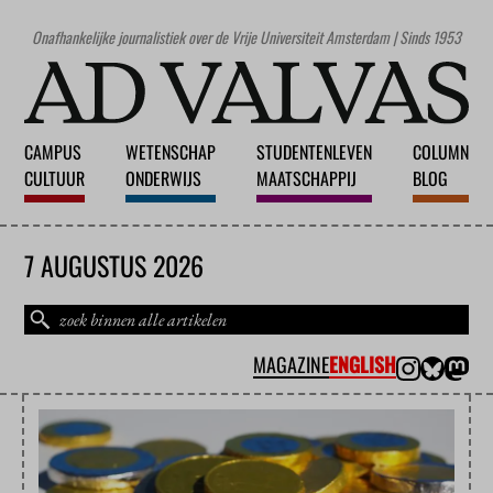
Onafhankelijke journalistiek over de Vrije Universiteit Amsterdam | Sinds 1953
CAMPUS
WETENSCHAP
STUDENTENLEVEN
COLUMN
CULTUUR
ONDERWIJS
MAATSCHAPPIJ
BLOG
7 AUGUSTUS 2026
MAGAZINE
ENGLISH