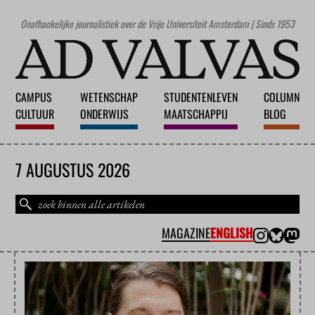
Onafhankelijke journalistiek over de Vrije Universiteit Amsterdam | Sinds 1953
CAMPUS
WETENSCHAP
STUDENTENLEVEN
COLUMN
CULTUUR
ONDERWIJS
MAATSCHAPPIJ
BLOG
7 AUGUSTUS 2026
MAGAZINE
ENGLISH