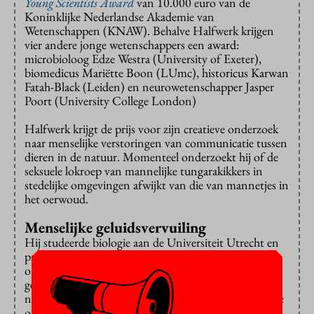
Young Scientists Award
van 10.000 euro van de
Koninklijke Nederlandse Akademie van
Wetenschappen (KNAW). Behalve Halfwerk krijgen
vier andere jonge wetenschappers een award:
microbioloog Edze Westra (University of Exeter),
biomedicus Mariëtte Boon (LUmc), historicus Karwan
Fatah-Black (Leiden) en neurowetenschapper Jasper
Poort (University College London)
Halfwerk krijgt de prijs voor zijn creatieve onderzoek
naar menselijke verstoringen van communicatie tussen
dieren in de natuur. Momenteel onderzoekt hij of de
seksuele lokroep van mannelijke tungarakikkers in
stedelijke omgevingen afwijkt van die van mannetjes in
het oerwoud.
Menselijke geluidsvervuiling
Hij studeerde biologie aan de Universiteit Utrecht en
promoveerde in 2012 aan de Universiteit Leiden op
onderzoek naar de evolutie en de ecologie van het
gezang van vogels. Hij keek daarbij in het bijzonder
naar de invloed van menselijke geluidsvervuiling op de
onderlinge communicatie van koolmezen.