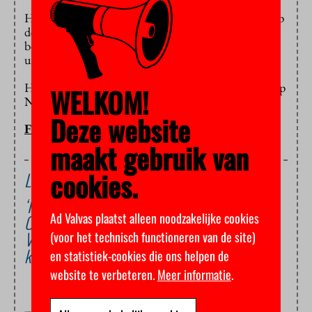
Hierin gaan zes vrouwen op zoek naar antwoorden op
de vraag dat er nog steeds zo weinig vrouwen in de
bovenste lagen van het bedrijfsleven en de
universiteiten te vinden zijn.
Het programma is zondag 21 juni om 16.02 te zien op
WELKOM!
NPO 2. Bekijk
hier
de trailer.
Deze website
FLOOR BAL
maakt gebruik van
cookies.
Lees ook
‘Ik ben van de radicale transparantie’
Ad Valvas plaatst alleen noodzakelijke cookies
Oud-decaan beschuldigd van verduistering
Vertrekkende decaan gunt studenten hun
(voor het technisch functioneren van de site)
kroeg
en statistiek-cookies die ons helpen de
website te verbeteren.
Meer informatie
.