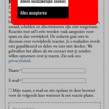
Alleen noodzakelijke cookies
Reageren?
Dat is alleen mogelijk met een e-mailadres dat is
verbonden aan de VU. Reacties worden gepubliceerd
Alles accepteren
met voornaam of initiaal en achternaam. Houd je bij
het onderwerp, en toon respect: commerciële uitingen,
smaad, schelden en discrimineren zijn niet toegestaan.
Reacties met url’s erin worden vaak aangezien voor
spam en dan verwijderd. De redactie gaat niet in
discussie over verwijderde reacties. Je e-mailadres wordt
niet gepubliceerd en delen we niet met derden. We
gebruiken het alleen als we contact met je zouden
willen opnemen over je reactie. Zie ook ons
privacybeleid
.
Naam
*
E-mail
*
Mijn naam, e-mail en site opslaan in deze browser
voor de volgende keer wanneer ik een reactie plaats.