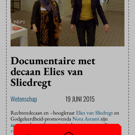
Documentaire met
decaan Elies van
Sliedregt
Wetenschap
19 JUNI 2015
Rechtendecaan en –hoogleraar
Elies van Sliedregt
en
Godgeleerdheid-promovenda
Nora Asrami
zijn
aanstaande zondag te zien in het programma
Bonte
vrouwen
.