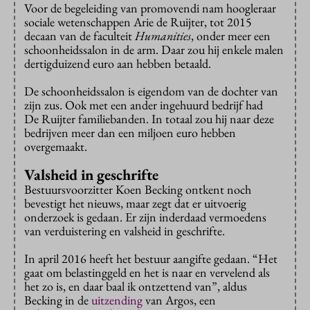
Voor de begeleiding van promovendi nam hoogleraar
sociale wetenschappen Arie de Ruijter, tot 2015
decaan van de faculteit
Humanities
, onder meer een
schoonheidssalon in de arm. Daar zou hij enkele malen
dertigduizend euro aan hebben betaald.
De schoonheidssalon is eigendom van de dochter van
zijn zus. Ook met een ander ingehuurd bedrijf had
De Ruijter familiebanden. In totaal zou hij naar deze
bedrijven meer dan een miljoen euro hebben
overgemaakt.
Valsheid in geschrifte
Bestuursvoorzitter Koen Becking ontkent noch
bevestigt het nieuws, maar zegt dat er uitvoerig
onderzoek is gedaan. Er zijn inderdaad vermoedens
van verduistering en valsheid in geschrifte.
In april 2016 heeft het bestuur aangifte gedaan. “Het
gaat om belastinggeld en het is naar en vervelend als
het zo is, en daar baal ik ontzettend van”, aldus
Becking in de
uitzending
van Argos, een