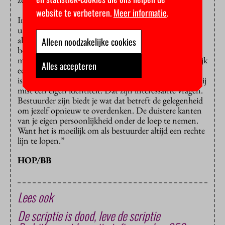
website te verbeteren.
Meer informatie
.
In een
afscheidsinterview
met het Tilburgse
universiteitsblad
Univers
zei De Ruijter over zijn tijd
als decaan: “Je moet nu eenmaal wendbaar zijn als
Alleen noodzakelijke cookies
bestuurder. Een promovendus heeft mij weleens de
man met duizend gezichten genoemd. Dat is natuurlijk
Alles accepteren
een dubieuze titel. Je kunt aan de ene kant zeggen: hij
is heel flexibel. En aan de andere kant kun je zeggen: hij
mist een eigen identiteit. Dat zijn interessante vragen.
Bestuurder zijn biedt je wat dat betreft de gelegenheid
om jezelf opnieuw te overdenken. De duistere kanten
van je eigen persoonlijkheid onder de loep te nemen.
Want het is moeilijk om als bestuurder altijd een rechte
lijn te lopen.”
HOP/BB
Lees ook
De scriptie is dood, leve de scriptie