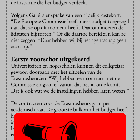
de instantie die het budget verdeelt.
Volgens Galjé is er sprake van een tijdelijk kastekort.
“De Europese Commissie heeft meer budget toegezegd
dan dat ze op dit moment heeft. Daarom moeten de
lidstaten bijstorten.” Of die daartoe bereid zijn kan ze
niet zeggen. “Daar hebben wij bij het agentschap geen
zicht op.”
Eerste voorschot uitgekeerd
Universiteiten en hogescholen kunnen dit collegejaar
gewoon doorgaan met het uitdelen van de
Erasmusbeurzen. “Wij hebben een contract met de
Commissie en gaan er vanuit dat het in orde komt.
Dat is ook wat we de instellingen hebben laten weten.”
De contracten voor de Erasmusbeurs gaan per
academisch jaar. De grootste bulk van het budget heeft
het agentschap al ontvangen. Het eerste voorschot is
inmiddels aan de instellingen uitgekeerd. Galjé: “Voor
beide semesters gaat het in totaal om dertien miljoen
euro waarvan we al zeventig procent binnen hebben.