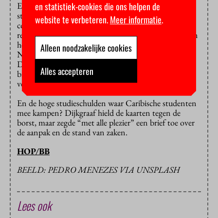
en statistiek-cookies die ons helpen de
Er is een speciale regiegroep ‘studiesucces Caribische
studenten’, onder leiding van Ron Bormans, de
website te verbeteren.
Meer informatie
.
collegevoorzitter van de Hogeschool Rotterdam. Die
regiegroep adviseert de vier onderwijsministers binnen
het koninkrijk. Dat zijn dus de ministers van
Alleen noodzakelijke cookies
Nederland, Aruba, Curaçao en Sint-Maarten.
Dijkgraaf zal het ‘Koninkrijksmobiliteitsprogramma’
Alles accepteren
bij die regiegroep onder de aandacht brengen,
verzekerde hij.
En de hoge studieschulden waar Caribische studenten
mee kampen? Dijkgraaf hield de kaarten tegen de
borst, maar zegde “met alle plezier” een brief toe over
de aanpak en de stand van zaken.
HOP/BB
BEELD: PEDRO MENEZES VIA UNSPLASH
Lees ook