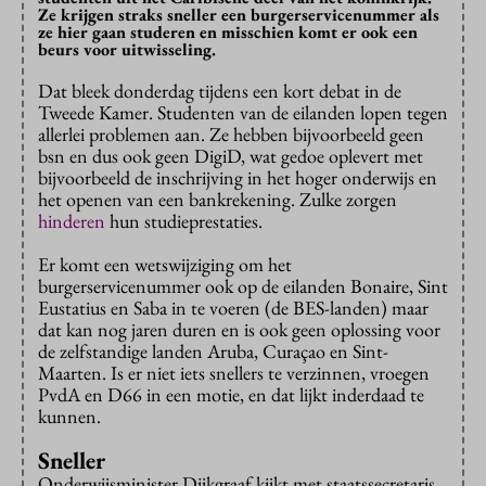
Ze krijgen straks sneller een burgerservicenummer als
ze hier gaan studeren en misschien komt er ook een
beurs voor uitwisseling.
Dat bleek donderdag tijdens een kort debat in de
Tweede Kamer. Studenten van de eilanden lopen tegen
allerlei problemen aan. Ze hebben bijvoorbeeld geen
bsn en dus ook geen DigiD, wat gedoe oplevert met
bijvoorbeeld de inschrijving in het hoger onderwijs en
het openen van een bankrekening. Zulke zorgen
hinderen
hun studieprestaties.
Er komt een wetswijziging om het
burgerservicenummer ook op de eilanden Bonaire, Sint
Eustatius en Saba in te voeren (de BES-landen) maar
dat kan nog jaren duren en is ook geen oplossing voor
de zelfstandige landen Aruba, Curaçao en Sint-
Maarten. Is er niet iets snellers te verzinnen, vroegen
PvdA en D66 in een motie, en dat lijkt inderdaad te
kunnen.
Sneller
Onderwijsminister Dijkgraaf kijkt met staatssecretaris