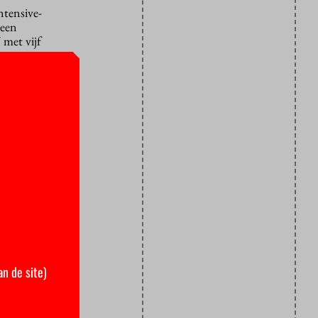
ntensive-
 een
 met vijf
ers bij een
n tegelijk
n.
n van de
s leeftijd,
g: wat is er
d ontstaan
rmee
eel, maar om
Hoogendoorn
an de site)
 eerste
rdt het