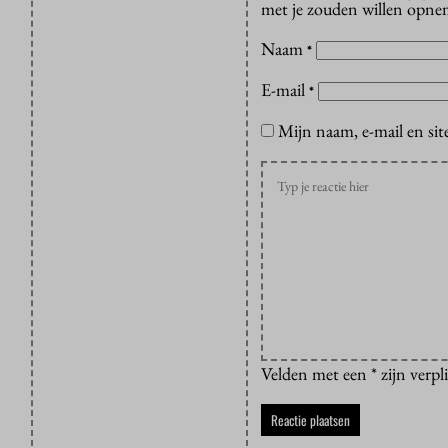
met je zouden willen opnem
Naam
*
E-mail
*
Mijn naam, e-mail en sit
Velden met een * zijn verpl