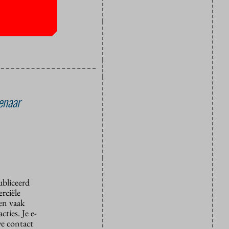
enaar
ubliceerd
rciële
den vaak
ties. Je e-
we contact