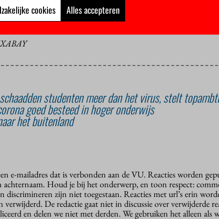
r werkt die goed.”
zakelijke cookies
Alles accepteren
IXABAY
chaadden studenten meer dan het virus, stelt topambt
corona goed besteed in hoger onderwijs
aar het buitenland
 een e-mailadres dat is verbonden aan de VU. Reacties worden gep
n achternaam. Houd je bij het onderwerp, en toon respect: comme
n discrimineren zijn niet toegestaan. Reacties met url’s erin wor
erwijderd. De redactie gaat niet in discussie over verwijderde reac
liceerd en delen we niet met derden. We gebruiken het alleen als 