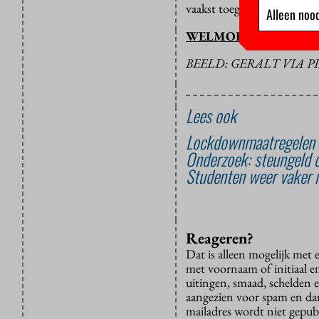
vaakst toegepast en wannee
Alleen nood
WELMOED VISSER
BEELD: GERALT VIA P
Lees ook
Lockdownmaatregelen s
Onderzoek: steungeld 
Studenten weer vaker n
Reageren?
Dat is alleen mogelijk met
met voornaam of initiaal e
uitingen, smaad, schelden e
aangezien voor spam en dan v
mailadres wordt niet gepub