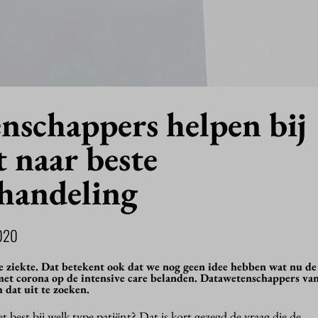
nschappers helpen bij
 naar beste
handeling
020
 ziekte. Dat betekent ook dat we nog geen idee hebben wat nu de 
met corona op de intensive care belanden. Datawetenschappers va
dat uit te zoeken.
 best bij welk type patiënt? Dat is kort gezegd de vraag die de