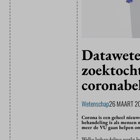
Datawete
zoektocht
coronabe
Wetenschap
26 MAART 2
Corona is een geheel nieuwe
behandeling is als mensen 
meer de VU gaan helpen om 
Welke behandeling werkt het