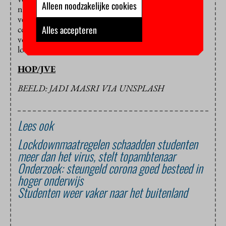
Alleen noodzakelijke cookies
naar voren tijdens een persbijeenkomst van de
vereniging van universiteiten (VSNU). In dit
Alles accepteren
collegejaar kunnen studenten weer fysiek onderwijs
volgen en wordt bijvoorbeeld de 1,5 meter afstand
losgelaten.
HOP/JVE
BEELD: JADI MASRI VIA UNSPLASH
Lees ook
Lockdownmaatregelen schaadden studenten
meer dan het virus, stelt topambtenaar
Onderzoek: steungeld corona goed besteed in
hoger onderwijs
Studenten weer vaker naar het buitenland