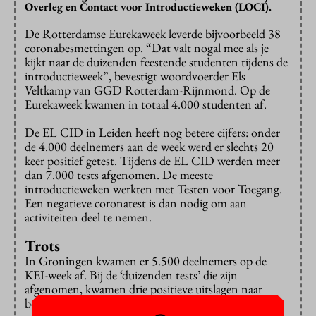
Overleg en Contact voor Introductieweken (LOCI).
De Rotterdamse Eurekaweek leverde bijvoorbeeld 38
coronabesmettingen op. “Dat valt nogal mee als je
kijkt naar de duizenden feestende studenten tijdens de
introductieweek”, bevestigt woordvoerder Els
Veltkamp van GGD Rotterdam-Rijnmond. Op de
Eurekaweek kwamen in totaal 4.000 studenten af.
De EL CID in Leiden heeft nog betere cijfers: onder
de 4.000 deelnemers aan de week werd er slechts 20
keer positief getest. Tijdens de EL CID werden meer
dan 7.000 tests afgenomen. De meeste
introductieweken werkten met Testen voor Toegang.
Een negatieve coronatest is dan nodig om aan
activiteiten deel te nemen.
Trots
In Groningen kwamen er 5.500 deelnemers op de
KEI-week af. Bij de ‘duizenden tests’ die zijn
afgenomen, kwamen drie positieve uitslagen naar
boven. Ook in Utrecht viel het aantal besmettingen