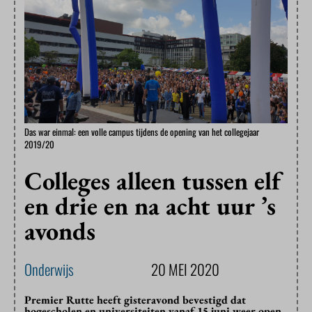
Das war einmal: een volle campus tijdens de opening van het collegejaar
2019/20
Colleges alleen tussen elf
en drie en na acht uur ’s
avonds
Onderwijs
20 MEI 2020
Premier Rutte heeft gisteravond bevestigd dat
hogescholen en universiteiten vanaf 15 juni weer open