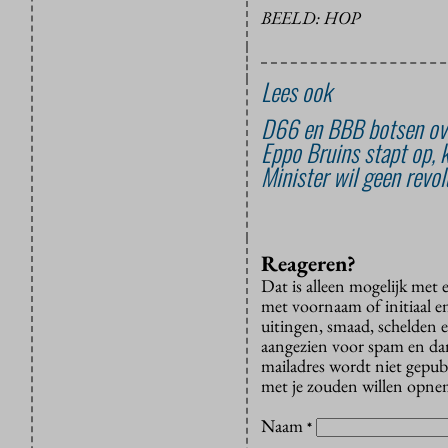
BEELD: HOP
Lees ook
D66 en BBB botsen ove
Eppo Bruins stapt op, 
Minister wil geen revol
Reageren?
Dat is alleen mogelijk met
met voornaam of initiaal e
uitingen, smaad, schelden e
aangezien voor spam en dan v
mailadres wordt niet gepub
met je zouden willen opnem
Naam
*