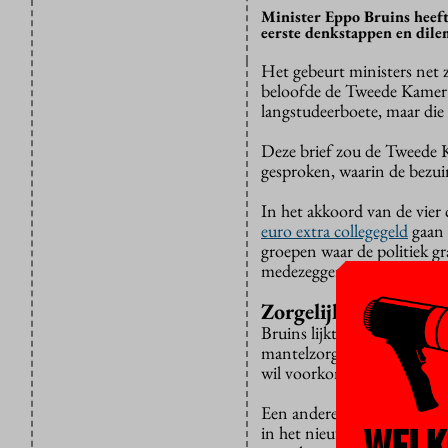
Minister Eppo Bruins heeft
eerste denkstappen en dile
Het gebeurt ministers net 
beloofde de Tweede Kamer e
langstudeerboete, maar die
Deze brief zou de Tweede 
gesproken, waarin de bezui
In het akkoord van de vie
euro extra collegegeld
gaan b
groepen waar de politiek 
medezeggenschappers.
Zorgelijke verhalen
Bruins lijkt zelf ook met de
mantelzorgers en studenten
wil voorkomen dat zijn bel
Een andere veelvoorkomende
WELK
in het nieuws dat prinses A