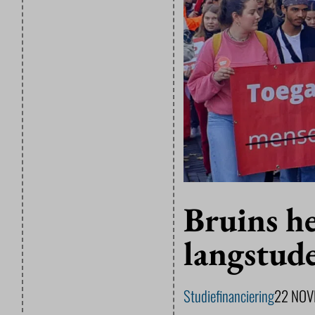
Bruins he
langstud
Studiefinanciering
22 NOV