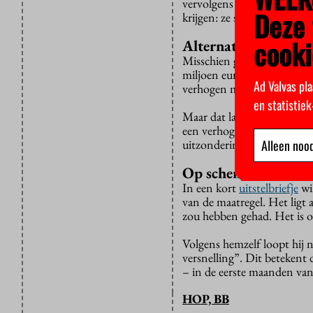
vervolgens iets langer over 
Deze 
krijgen: ze studeert in Enge
cooki
Alternatief
Misschien gaat de hele boe
miljoen euro per jaar, blee
Ad Valvas pla
verhogen met zo’n 350 euro
en statistie
Maar dat laatste is vrijwel
een verhoging van het coll
uitzondering voor bèta en 
Alleen nood
Op schema
In een kort
uitstelbriefje
wil
van de maatregel. Het ligt
zou hebben gehad. Het is o
Volgens hemzelf loopt hij n
versnelling”. Dit betekent 
– in de eerste maanden van
HOP, BB