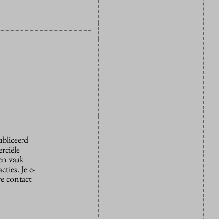
ubliceerd
rciële
den vaak
ties. Je e-
we contact