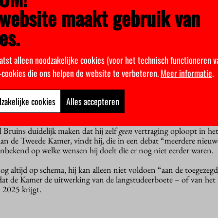
haar scriptie doet, dan is ze al een langstudeerder. (Een boete zal z
website maakt gebruik van
land.)
es.
te niet door. Bruins zoekt naar een
alternatief
voor zijn bezuinigi
k eerder deze maand. Een van de mogelijkheden: het collegegeld vo
atst alleen noodzakelijke cookies (voor het technisch functioneren v
. Of hij gooit alleen het collegegeld voor buitenlandse student
k-cookies die ons helpen de website te verbeteren.
Meer informatie
.
 onmogelijk als ze uit Europa komen. Je zou het dan indirect moe
egegeld voor anderstalige opleidingen – en dan misschien weer ee
techniek?
zakelijke cookies
Alles accepteren
 Bruins duidelijk maken dat hij zelf
geen
vertraging oploopt in he
 aan de Tweede Kamer, vindt hij, die in een debat “meerdere nieu
nbekend op welke wensen hij doelt die er nog niet eerder waren.
og altijd op schema, hij kan alleen niet voldoen “aan de toegezeg
dat de Kamer de uitwerking van de langstudeerboete – of van het a
 2025 krijgt.