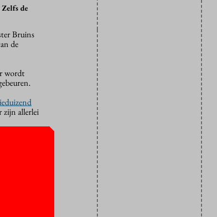
 Zelfs de
ster Bruins
van de
r wordt
gebeuren.
ieduizend
zijn allerlei
” van
open. Hij
steren kwam
ze