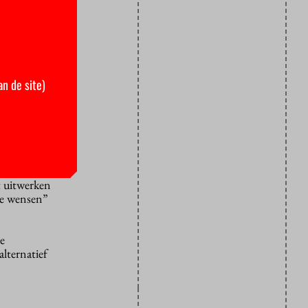
e niet
ng van 282
or iedereen
an de site)
en omhoog.
ten doen met
n
t uitwerken
we wensen”
de
lternatief