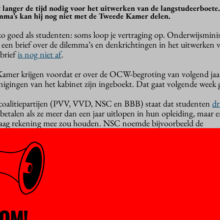
 langer de tijd nodig voor het uitwerken van de langstudeerboete.
mma’s kan hij nog niet met de Tweede Kamer delen.
zo goed als studenten: soms loop je vertraging op. Onderwijsmini
en brief over de dilemma’s en denkrichtingen in het uitwerken 
 brief
is nog niet af
.
Kamer krijgen voordat er over de OCW-begroting van volgend jaa
nigingen van het kabinet zijn ingeboekt. Dat gaat volgende week 
r coalitiepartijen (PVV, VVD, NSC en BBB) staat dat studenten
dr
etalen als ze meer dan een jaar uitlopen in hun opleiding, maar er 
graag rekening mee zou houden. NSC noemde bijvoorbeeld de
 boete in zijn maag te zitten. Hij hoorde “echt zorgelijke verhalen
 uit armere gezinnen, die vaker dan anderen studievertraging opl
eid “disproportioneel en hardvochtig” uitpakt.
 oorzaak van studievertraging is een verkeerde studiekeuze. Gi
OM!
lexia van opleiding is gewisseld; het kan iedereen overkomen. Als 