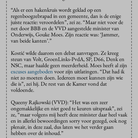
“Als er een hakenkruis wordt geklad op een
regenboogzebrapad in een gemeente, dan is de enige
juiste reactie: veroordelen”, zei ze. “Maar niet voor de
net door BBB en de VVD aangestelde minister van
Onderwijs, Gouke Moes. Zijn reactie was: ‘Jammer,
van beide kanten’.”
Kostić wilde daarom een debat aanvragen. Ze kreeg
steun van Volt, GroenLinks-PvdA, SP, D66, Denk en
NSC, maar haalde geen meerderheid. Moes heeft al zijn
excuses aangeboden
voor zijn uitlatingen. “Dat had ik
niet zo moeten doen. Iedereen moet kunnen zijn wie
die is”, zei hij. De rest van de Kamer vond dat
voldoende.
Queeny Rajkowski (VVD): “Het was een zeer
ongemakkelijke en niet goed te keuren uitspraak”, zei
ze, “maar volgens mij heeft deze minister daar heel vaak
en in allerlei bewoordingen sorry voor gezegd, ook nog
plenair, in deze zaal, dus laten we het verder gaan
hebben over de inhoud.”