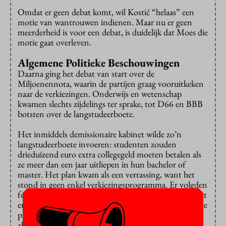
Omdat er geen debat komt, wil Kostić “helaas” een
motie van wantrouwen indienen. Maar nu er geen
meerderheid is voor een debat, is duidelijk dat Moes die
motie gaat overleven.
Algemene Politieke Beschouwingen
Daarna ging het debat van start over de
Miljoenennota, waarin de partijen graag vooruitkeken
naar de verkiezingen. Onderwijs en wetenschap
kwamen slechts zijdelings ter sprake, tot D66 en BBB
botsten over de langstudeerboete.
Het inmiddels demissionaire kabinet wilde zo’n
langstudeerboete invoeren: studenten zouden
drieduizend euro extra collegegeld moeten betalen als
ze meer dan een jaar uitliepen in hun bachelor of
master. Het plan kwam als een verrassing, want het
stond in geen enkel verkiezingsprogramma. Er volgden
felle protesten en in politieke debatten bleek al snel dat
er veel haken en ogen aan het voorstel zaten: wie tref je
precies en welke uitzonderingen sta je toe? Het ging
allemaal niet door.