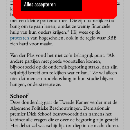
Daarnaast wees hij op hoge studieschulden en ongelijke
Alles accepteren
kansen: “We weten nu ook uit onderzoek dat de
langstudeerboete vooral studenten raakt van ouders
met een kleine portemonnee. Die zijn namelijk extra
bang om te gaan lenen, omdat ze weinig financiële
hulp van hun ouders krijgen.” Hij wees op de
protesten
van hogescholen, ook in de regio waar BBB
zich hard voor maakt.
Van der Plas vond het niet zo’n belangrijk punt. “Als
andere partijen met goede voorstellen komen,
bijvoorbeeld op de onderwijsbegroting straks, dan zijn
wij altijd bereid om te kijken wat er kan.” Ze wil alleen
niet dat mensen nodeloos lang in hun studie blijven
hangen, onderstreepte ze.
Schoof
Deze donderdag gaat de Tweede Kamer verder met de
Algemene Politieke Beschouwingen. Demissionair
premier Dick Schoof beantwoordt dan namens het
kabinet alle vragen die er over de begroting zijn gesteld.
Het debat zal waarschijnlijk tot diep in de nacht duren.