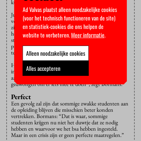
kunnen inperken, al is het maar tijdelijk.
Ad Valvas plaatst alleen noodzakelijke cookies
Juridisch gesproken wordt het ook lastig om het bsa
(voor het technisch functioneren van de site)
vol te houden. Het onderwijs moet immers op orde
en statistiek-cookies die ons helpen de
zijn als je harde eisen aan studenten stelt. Nu
hogescholen en universiteiten hun deuren voor
website te verbeteren.
Meer informatie
.
studenten sluiten, kun je zien aankomen dat er
problemen ontstaan. Misschien gaan sommige
tentamens niet door.
Alleen noodzakelijke cookies
Het lijkt een kwestie van tijd voordat andere
Alles accepteren
instellingen volgen en hun bsa opschorten of
aanzienlijk verruimen. “Op enig moment word je
gedwongen om er iets mee te doen”, zegt Bormans.
Perfect
Een gevolg zal zijn dat sommige zwakke studenten aan
de opleiding blijven die misschien beter konden
vertrekken. Bormans: “Dat is waar, sommige
studenten krijgen nu niet het duwtje dat ze nodig
hebben en waarvoor we het bsa hebben ingesteld.
Maar in een crisis zijn er geen perfecte maatregelen.”