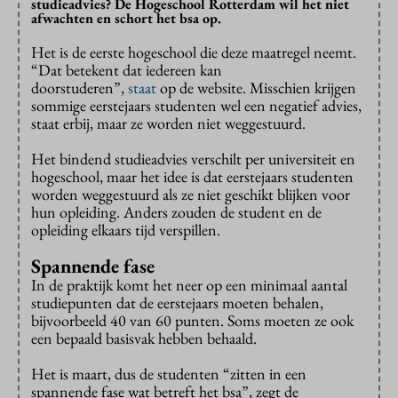
studieadvies? De Hogeschool Rotterdam wil het niet
afwachten en schort het bsa op.
Het is de eerste hogeschool die deze maatregel neemt.
“Dat betekent dat iedereen kan
doorstuderen”,
staat
op de website. Misschien krijgen
sommige eerstejaars studenten wel een negatief advies,
staat erbij, maar ze worden niet weggestuurd.
Het bindend studieadvies verschilt per universiteit en
hogeschool, maar het idee is dat eerstejaars studenten
worden weggestuurd als ze niet geschikt blijken voor
hun opleiding. Anders zouden de student en de
opleiding elkaars tijd verspillen.
Spannende fase
In de praktijk komt het neer op een minimaal aantal
studiepunten dat de eerstejaars moeten behalen,
bijvoorbeeld 40 van 60 punten. Soms moeten ze ook
een bepaald basisvak hebben behaald.
Het is maart, dus de studenten “zitten in een
spannende fase wat betreft het bsa”, zegt de