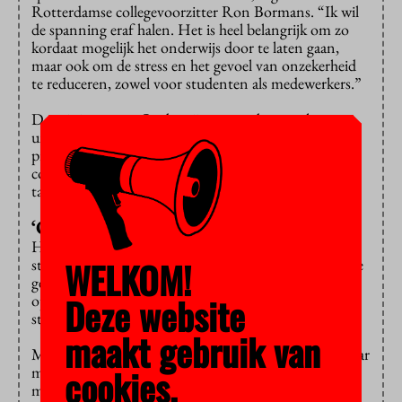
Rotterdamse collegevoorzitter Ron Bormans. “Ik wil
de spanning eraf halen. Het is heel belangrijk om zo
kordaat mogelijk het onderwijs door te laten gaan,
maar ook om de stress en het gevoel van onzekerheid
te reduceren, zowel voor studenten als medewerkers.”
De ministers van Onderwijs praten deze week met
universiteiten en hogescholen over de mogelijke
problemen waar ze tegenaan lopen in de
coronacrisis. Ook het bindend studieadvies komt ter
tafel.
‘Ongeschikt’
Het bsa is controversieel, want hoe bepaal je of
WELKOM!
studenten echt ‘ongeschikt’ zijn? Misschien hebben ze
gewoon wat meer hulp nodig. Vaak gebruiken
Deze website
opleidingen het bsa als stok achter de deur om het
studietempo te verhogen.
maakt gebruik van
Minister Van Engelshoven wilde het bsa verlagen, maar
cookies.
moest
bakzeil halen
in de Tweede Kamer. Onder het
motto
never waste a good crisis
zou ze het bsa alsnog