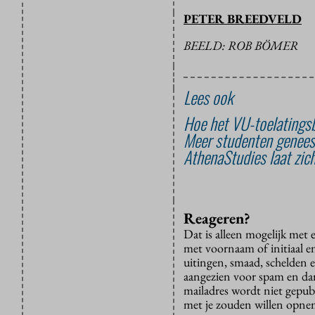
PETER BREEDVELD
BEELD: ROB BÖMER
Lees ook
Hoe het VU-toelatingsb
Meer studenten genees
AthenaStudies laat zich
Reageren?
Dat is alleen mogelijk met
met voornaam of initiaal e
uitingen, smaad, schelden e
aangezien voor spam en dan v
mailadres wordt niet gepub
met je zouden willen opnem