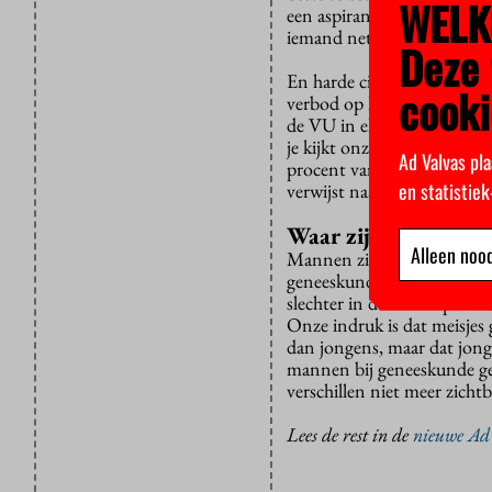
WELK
een aspirant-student gedur
iemand net in een dip zit.
Deze 
En harde cijfers heeft ze ni
cooki
verbod op loting en die van
de VU in elk geval niet ond
je kijkt onze collegezaal en
Ad Valvas pla
procent van de eerstejaars
en statistie
verwijst naar de CBS-cijfers
Waar zijn de manne
Alleen nood
Mannen zijn een veel moeil
geneeskunde is vrouw. “Man
slechter in de selectieproc
Onze indruk is dat meisjes
dan jongens, maar dat jong
mannen bij geneeskunde gem
verschillen niet meer zichtb
Lees de rest in de
nieuwe Ad