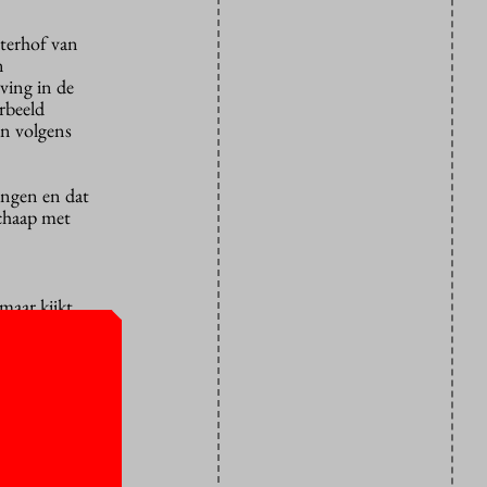
sterhof van
n
ving in de
rbeeld
en volgens
ningen en dat
schaap met
maar kijkt
 techniek.
cces, maar
erbeteren en
tudenten als
aties van