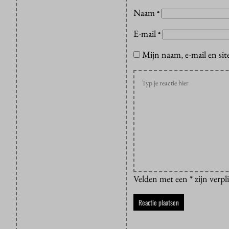
Naam
*
E-mail
*
Mijn naam, e-mail en sit
Velden met een * zijn verpl