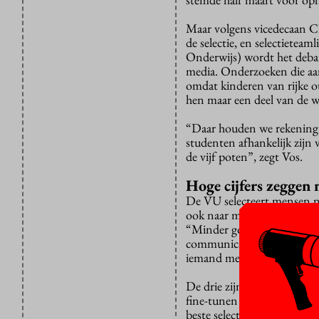
Maar volgens vicedecaan Ch
de selectie, en selectietea
Onderwijs) wordt het debat
media. Onderzoeken die aant
omdat kinderen van rijke o
hen maar een deel van de we
“Daar houden we rekening me
studenten afhankelijk zijn 
de vijf poten”, zegt Vos.
Hoge cijfers zeggen n
De VU selecteert mensen nie
ook naar maatschappelijk e
“Minder goede cijfers kun 
communicatievaardigheden, 
iemand met hoge cijfers is n
De drie zijn voorstanders v
fine-tunen ervan. In 2019
beste selectie gekozen, die