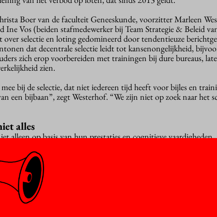
rista Boer van de faculteit Geneeskunde, voorzitter Marleen We
mlid Ine Vos (beiden stafmedewerker bij Team Strategie & Beleid va
 over selectie en loting gedomineerd door tendentieuze berichtge
onen dat decentrale selectie leidt tot kansenongelijkheid, bijvoo
uders zich erop voorbereiden met trainingen bij dure bureaus, lat
rkelijkheid zien.
e bij de selectie, dat niet iedereen tijd heeft voor bijles en trai
van een bijbaan”, zegt Westerhof. “We zijn niet op zoek naar het 
iet alles
t alleen op basis van hun prestaties en cognitieve vaardigheden, 
ngagement en bijzondere interesses, bijvoorbeeld in onderzoek of
je aan de VU compenseren met andere kwaliteiten, zoals goede
want vwo-cijfers zijn een van de beste voorspellers van studiesu
iet per se ook een goede arts”, aldus Boer.
an decentrale selectie en investeerden de afgelopen jaren in het v
 werd hun methode op basis van een enquête onder geneeskundes
 de beste toekomstige artsen oplevert. Zo kijkt de VU naar de prest