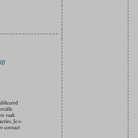
ro
ubliceerd
rciële
den vaak
ties. Je e-
we contact