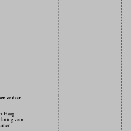
ben ze daar
en Haag
 loting voor
Kamer