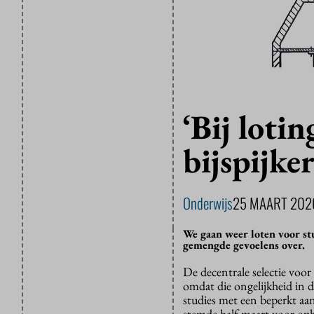
‘Bij loti
bijspijke
Onderwijs
25 MAART 202
We gaan weer loten voor stu
gemengde gevoelens over.
De decentrale selectie voo
omdat die ongelijkheid in d
studies met een beperkt aa
stemde half maart voor oph