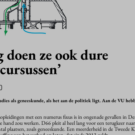
ng doen ze ook dure
rcursussen’
0
dies als geneeskunde, als het aan de politiek ligt. Aan de VU heb
r opleidingen met een numerus fixus is in ongenade gevallen in D
e hand zou werken. D66 pleit al heel lang voor een terugkeer naar
ntal plaatsen, zoals geneeskunde. Een meerderheid in de Tweede 
effing van het verbod op loten, dat sinds 2013 geldt.